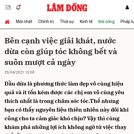
Mới nhất
Chính trị
Thời sự
Kinh tế
Đời sống
Pháp l
Gửi bình luận
Bên cạnh việc giải khát, nước
dừa còn giúp tóc không bết và
suôn mượt cả ngày
25/04/2021 10:00
Dầu dừa là phương thức làm đẹp vô cùng hiệu
Hủy
Gửi
quả và ít tốn kém được các chị em vô cùng yêu
thích nhất là trong chăm sóc tóc.Thế nhưng
bạn có thấy nguyên liệu thiên nhiên này đôi khi
cũng cho ta cảm giác khó chịu? Vậy thì cùng
khám phá những lợi ích không ngờ từ việc thay