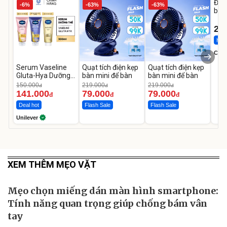
Đai 
-6%
-63%
-63%
bé 
1-9 
22
Hot 
Cecil
Serum Vaseline
Quạt tích điện kẹp
Quạt tích điện kẹp
Gluta-Hya Dưỡng
bàn mini để bàn
bàn mini để bàn
Da Sáng Mịn Sau 7
150.000
219.000
219.000
đ
đ
đ
Ngày
141.000
79.000
79.000
đ
đ
đ
Deal hot
Flash Sale
Flash Sale
Unilever
XEM THÊM MẸO VẶT
Mẹo chọn miếng dán màn hình smartphone:
Tính năng quan trọng giúp chống bám vân
tay