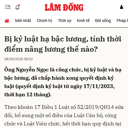
Mới nhất
Chính trị
Thời sự
Kinh tế
Đời sống
Pháp 
Gửi bình luận
Bị kỷ luật hạ bậc lương, tính thời
điểm nâng lương thế nào?
08/05/2026 08:02
Ông Nguyễn Ngọc là công chức, bị kỷ luật và hạ
bậc lương, đã chấp hành xong quyết định kỷ
luật (quyết định kỷ luật từ ngày 17/11/2023,
Hủy
Gửi
thời hạn 12 tháng).
Theo khoản 17 Điều 1 Luật số 52/2019/QH14 sửa
đổi, bổ sung một số điều của Luật Cán bộ, công
chức và Luật Viên chức, hết thời hạn quy định tại