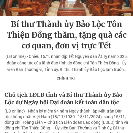
Bí thư Thành ủy Bảo Lộc Tôn
Thiện Đồng thăm, tặng quà các
cơ quan, đơn vị trực Tết
(LĐ online) - Chiều 15/1, nhân dịp Tết Nguyên đán Ất Tỵ năm 2025,
đoàn công tác của lãnh đạo tỉnh do đồng chí Tôn Thiện Đồng - Ủy
viên Ban Thường vụ Tỉnh ủy, Bí thư Thành ủy Bảo Lộc làm trưởng
đoàn đã đến thăm, chúc Tết các cơ quan, đơn vị trực Tết trên địa
CHÍNH TRỊ
bàn thành phố.
Chủ tịch LĐLĐ tỉnh và Bí thư Thành ủy Bảo
Lộc dự Ngày hội Đại đoàn kết toàn dân tộc
(LĐ online) - Nhân kỷ niệm 94 năm Ngày thành lập Mặt trận Dân
tộc thống nhất Việt Nam (18/11/1930 - 18/11/2024), sáng 15/11,
đồng chí Hoàng Liên – Chủ tịch Liên đoàn Lao động (LĐLĐ) tỉnh và
đồng chí Tôn Thiện Đồng – Ủy viên Ban Thường vụ Tỉnh ủy, Bí thư