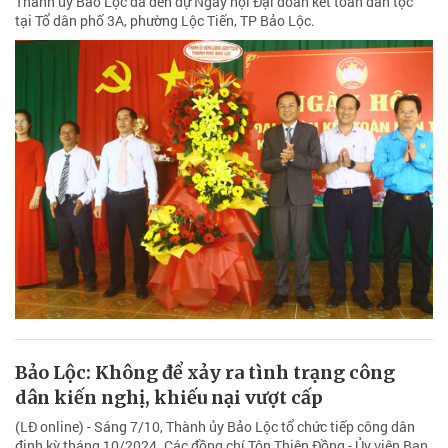
Thành ủy Bảo Lộc đã đến dự Ngày hội Đại đoàn kết toàn dân tộc
tại Tổ dân phố 3A, phường Lộc Tiến, TP Bảo Lộc.
Bảo Lộc: Không để xảy ra tình trạng công
dân kiến nghị, khiếu nại vượt cấp
(LĐ online) - Sáng 7/10, Thành ủy Bảo Lộc tổ chức tiếp công dân
định kỳ tháng 10/2024. Các đồng chí Tôn Thiện Đồng - Ủy viên Ban