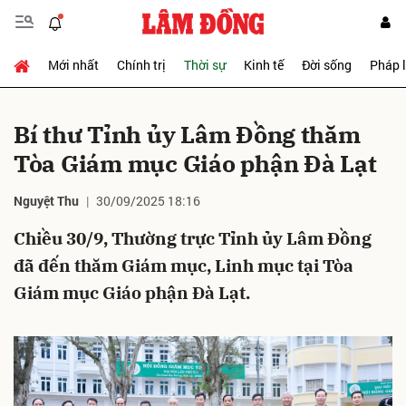
Mới nhất
Chính trị
Thời sự
Kinh tế
Đời sống
Pháp 
Gửi bình luận
Bí thư Tỉnh ủy Lâm Đồng thăm
Tòa Giám mục Giáo phận Đà Lạt
Nguyệt Thu
30/09/2025 18:16
Chiều 30/9, Thường trực Tỉnh ủy Lâm Đồng
đã đến thăm Giám mục, Linh mục tại Tòa
Hủy
Gửi
Giám mục Giáo phận Đà Lạt.