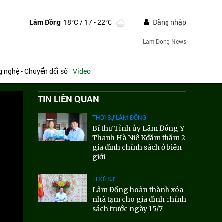
Lâm Đồng
18°C
/ 17 - 22°C
Đăng nhập
Lam Dong News
 nghệ - Chuyển đổi số
Video
TIN LIÊN QUAN
THỜI SỰ LÂM ĐỒNG
Bí thư Tỉnh ủy Lâm Đồng Y
Thanh Hà Niê Kđăm thăm 2
gia đình chính sách ở biên
giới
THỜI SỰ
Lâm Đồng hoàn thành xóa
nhà tạm cho gia đình chính
sách trước ngày 15/7