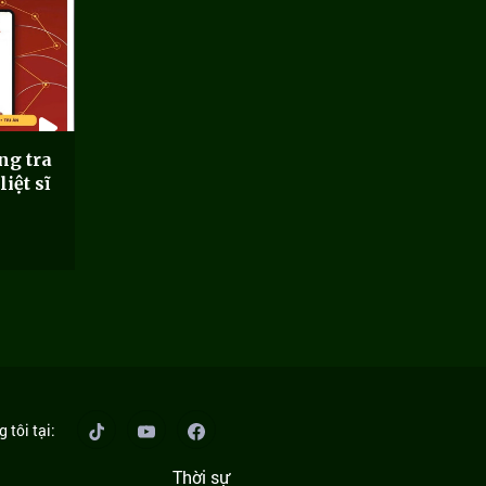
ng tra
iệt sĩ
 tôi tại:
Thời sự