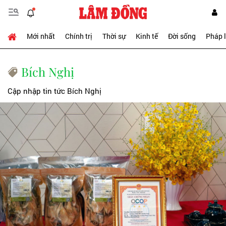
Mới nhất
Chính trị
Thời sự
Kinh tế
Đời sống
Pháp 
Bích Nghị
Cập nhập tin tức Bích Nghị