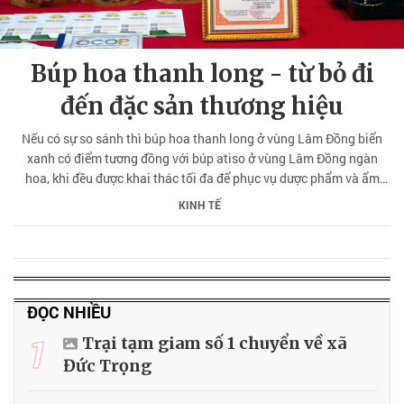
Búp hoa thanh long - từ bỏ đi
đến đặc sản thương hiệu
Nếu có sự so sánh thì búp hoa thanh long ở vùng Lâm Đồng biển
xanh có điểm tương đồng với búp atiso ở vùng Lâm Đồng ngàn
hoa, khi đều được khai thác tối đa để phục vụ dược phẩm và ẩm
thực, mang lại giá trị kinh tế cao.
KINH TẾ
ĐỌC NHIỀU
1
Trại tạm giam số 1 chuyển về xã
Đức Trọng