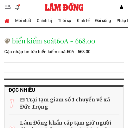
Mới nhất
Chính trị
Thời sự
Kinh tế
Đời sống
Pháp 
biển kiểm soát60A - 668.00
Cập nhập tin tức biển kiểm soát60A - 668.00
ĐỌC NHIỀU
1
Trại tạm giam số 1 chuyển về xã
Đức Trọng
Lâm Đồng khẩn cấp tạm giữ người