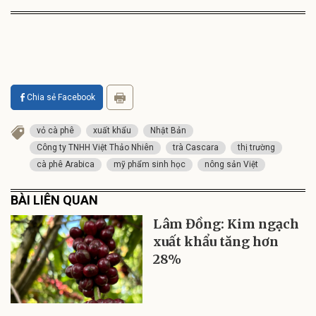
Chia sẻ Facebook
vỏ cà phê
xuất khẩu
Nhật Bản
Công ty TNHH Việt Thảo Nhiên
trà Cascara
thị trường
cà phê Arabica
mỹ phẩm sinh học
nông sản Việt
BÀI LIÊN QUAN
Lâm Đồng: Kim ngạch
xuất khẩu tăng hơn
28%