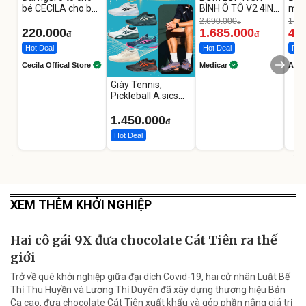
bé CECILA cho bé
BÌNH Ô TÔ V2 4IN1
mặt
1-9 tuổi
Medicar
202
2.690.000
1.08
đ
12.000mAh
LED
220.000
1.685.000
46
đ
đ
Hot Deal
Hot Deal
Flas
Cecila Offical Store
Medicar
A do
Giày Tennis,
Pickleball A.sics
Resolution X Đủ
Các Phối Màu
1.450.000
đ
Hot Deal
XEM THÊM KHỞI NGHIỆP
Hai cô gái 9X đưa chocolate Cát Tiên ra thế
giới
Trở về quê khởi nghiệp giữa đại dịch Covid-19, hai cử nhân Luật Bế
Thị Thu Huyền và Lương Thị Duyên đã xây dựng thương hiệu Bản
Ca cao, đưa chocolate Cát Tiên xuất khẩu và góp phần nâng giá trị