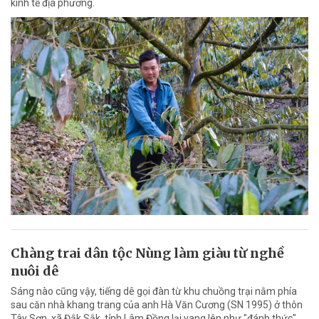
kinh tế địa phương.
Chàng trai dân tộc Nùng làm giàu từ nghề
nuôi dê
Sáng nào cũng vậy, tiếng dê gọi đàn từ khu chuồng trại nằm phía
sau căn nhà khang trang của anh Hà Văn Cương (SN 1995) ở thôn
Tây Sơn, xã Đắk Sắk, tỉnh Lâm Đồng lại vang lên như "đánh thức"