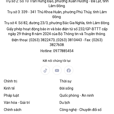
Trụ sở 2: Số 10 Trần Hưng Đạo, phường Xuân Hương - Đà Lạt, tỉnh
Lâm Đồng.
Trụ sở 3: 339 - 341 Thủ Khoa Huân, phường Phú Thủy, tỉnh Lâm
Đồng.
Trụ sở 4: Số 82, đường 23/3, phường Bắc Gia Nghĩa, tỉnh Lâm Đồng.
Giấy phép hoạt động báo in và báo điện tử số 232/GP-BTTT cấp
ngày 29 tháng 8 năm 2024 của Bộ Thông tin và Truyền thông.
Điện thoại: (0263) 3822473; (0263) 3810443 - Fax: (0263)
3827608.
Hotline: 0977885454
Kết nối chúng tôi tại:
Chính trị
Thời sự
Kinh tế
Đời sống
Pháp luật
Quốc phòng - An ninh
Văn hóa - Giải trí
Du lịch
Chính sách
Công nghệ - Chuyển đổi số