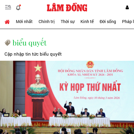
Mới nhất
Chính trị
Thời sự
Kinh tế
Đời sống
Pháp 
biểu quyết
Cập nhập tin tức biểu quyết