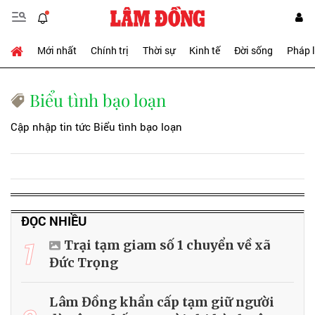
Mới nhất
Chính trị
Thời sự
Kinh tế
Đời sống
Pháp 
Biểu tình bạo loạn
Cập nhập tin tức Biểu tình bạo loạn
ĐỌC NHIỀU
1
Trại tạm giam số 1 chuyển về xã
Đức Trọng
Lâm Đồng khẩn cấp tạm giữ người