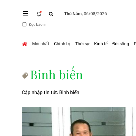
Thứ Năm,
06/08/2026
Đọc báo in
Mới nhất
Chính trị
Thời sự
Kinh tế
Đời sống
P
Binh biến
Cập nhập tin tức Binh biến