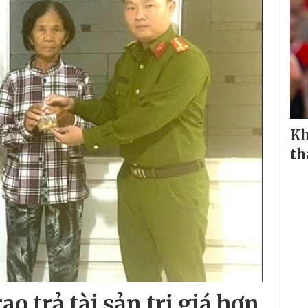
Kh
th
o trả tài sản trị giá hơn