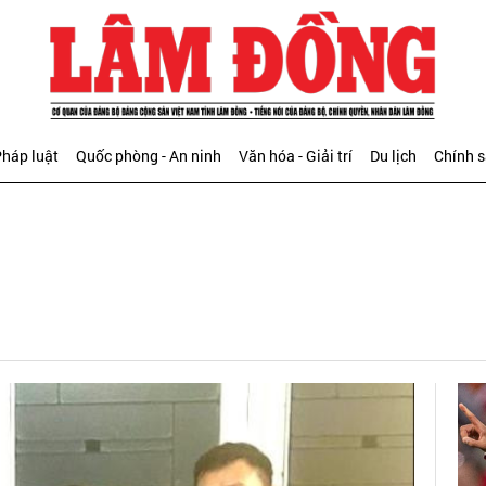
háp luật
Quốc phòng - An ninh
Văn hóa - Giải trí
Du lịch
Chính 