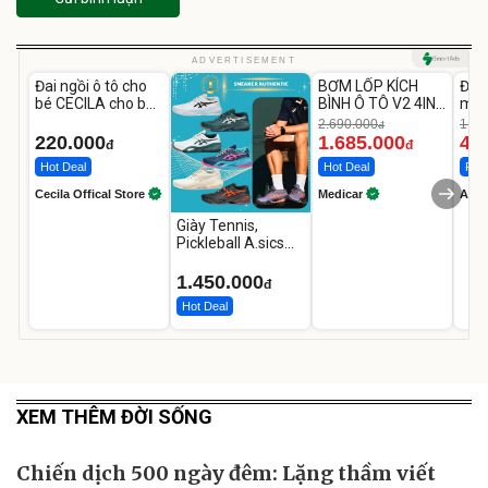
Unmute
Unmute
U
ADVERTISEMENT
Đai ngồi ô tô cho
BƠM LỐP KÍCH
Đèn
-37%
bé CECILA cho bé
BÌNH Ô TÔ V2 4IN1
mặt
1-9 tuổi
Medicar
202
2.690.000
1.08
đ
12.000mAh
LED
220.000
1.685.000
46
đ
đ
Hot Deal
Hot Deal
Flas
Cecila Offical Store
Medicar
A do
Giày Tennis,
Pickleball A.sics
Resolution X Đủ
Các Phối Màu
1.450.000
đ
Hot Deal
XEM THÊM ĐỜI SỐNG
Chiến dịch 500 ngày đêm: Lặng thầm viết