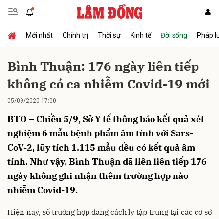
Mới nhất
Chính trị
Thời sự
Kinh tế
Đời sống
Pháp l
Gửi bình luận
Bình Thuận: 176 ngày liên tiếp
không có ca nhiễm Covid-19 mới
05/09/2020 17:00
BTO – Chiều 5/9, Sở Y tế thông báo kết quả xét
nghiệm 6 mẫu bệnh phẩm âm tính với Sars-
CoV-2, lũy tích 1.115 mẫu đều có kết quả âm
Hủy
Gửi
tính. Như vậy, Bình Thuận đã liên liên tiếp 176
ngày không ghi nhận thêm trường hợp nào
nhiễm Covid-19.
Hiện nay, số trường hợp đang cách ly tập trung tại các cơ sở