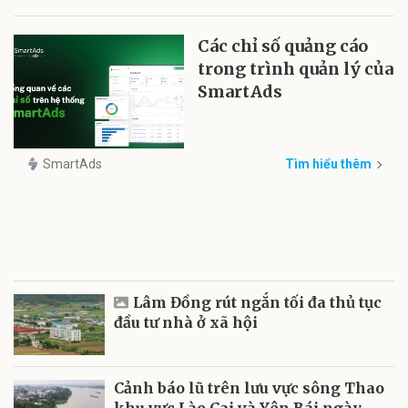
Các chỉ số quảng cáo
trong trình quản lý của
SmartAds
SmartAds
Tìm hiểu thêm
Lâm Đồng rút ngắn tối đa thủ tục
đầu tư nhà ở xã hội
Cảnh báo lũ trên lưu vực sông Thao
khu vực Lào Cai và Yên Bái ngày