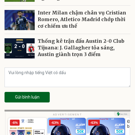
Inter Milan chậm chân vụ Cristian
Romero, Atletico Madrid chớp thời
cơ chiếm ưu thế
Thống kê trận đấu Austin 2-0 Club
Tijuana: J. Gallagher tỏa sáng,
Austin giành trọn 3 điểm
Gửi bình luận
U
ADVERTISEMENT
Đai 
-6%
-63%
-63%
bé 
1-9 