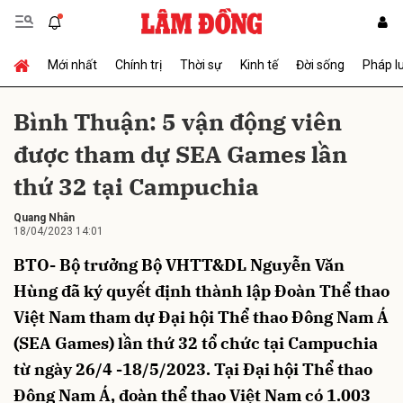
Mới nhất
Chính trị
Thời sự
Kinh tế
Đời sống
Pháp l
Gửi bình luận
Bình Thuận: 5 vận động viên
được tham dự SEA Games lần
thứ 32 tại Campuchia
Quang Nhân
18/04/2023 14:01
BTO- Bộ trưởng Bộ VHTT&DL Nguyễn Văn
Hủy
Gửi
Hùng đã ký quyết định thành lập Đoàn Thể thao
Việt Nam tham dự Đại hội Thể thao Đông Nam Á
(SEA Games) lần thứ 32 tổ chức tại Campuchia
từ ngày 26/4 -18/5/2023. Tại Đại hội Thể thao
Đông Nam Á, đoàn thể thao Việt Nam có 1.003