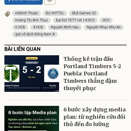
rútBình Thuận
Bộ VHTTDL
SEA Games 32
Hoàng Thị Ánh Thục
Đại hội TDTT với 14 HCV
HCV
6 HCB
4 HCĐ
Nguyễn Minh Hậu
Nguyễn Nhạc Như An
giải vô địch Đông Nam Á
BÀI LIÊN QUAN
Thống kê trận đấu
Portland Timbers 5-2
Puebla: Portland
Timbers thắng đậm
thuyết phục
6 bước xây dựng media
plan: từ nghiên cứu đối
thủ đến đo lường