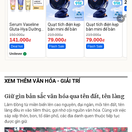
22
Hot 
Cecil
Serum Vaseline
Quạt tích điện kẹp
Quạt tích điện kẹp
Gluta-Hya Dưỡng
bàn mini để bàn
bàn mini để bàn
Da Sáng Mịn Sau 7
150.000
219.000
219.000
đ
đ
đ
Ngày
141.000
79.000
79.000
đ
đ
đ
Deal hot
Flash Sale
Flash Sale
Unilever
XEM THÊM VĂN HÓA - GIẢI TRÍ
Giữ gìn bản sắc văn hóa qua tên đất, tên làng
Lâm Đồng từ miền biển lên cao nguyên, đại ngàn, mỗi tên đất, tên
làng đều in vào tiềm thức, gợi nhớ cội nguồn văn hóa. Cùng với việc
sắp xếp thôn, bon, tổ dân phố, các địa danh quen thuộc tiếp tục
được gìn giữ.