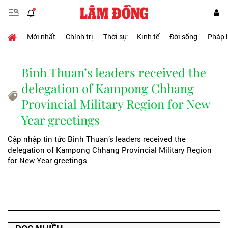
Mới nhất
Chính trị
Thời sự
Kinh tế
Đời sống
Pháp 
Binh Thuan’s leaders received the
delegation of Kampong Chhang
Provincial Military Region for New
Year greetings
Cập nhập tin tức Binh Thuan’s leaders received the
delegation of Kampong Chhang Provincial Military Region
for New Year greetings