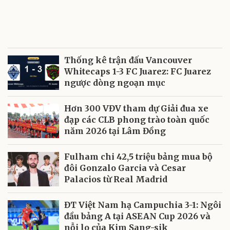
Thống kê trận đấu Vancouver
Whitecaps 1-3 FC Juarez: FC Juarez
ngược dòng ngoạn mục
Hơn 300 VĐV tham dự Giải đua xe
đạp các CLB phong trào toàn quốc
năm 2026 tại Lâm Đồng
Fulham chi 42,5 triệu bảng mua bộ
đôi Gonzalo Garcia và Cesar
Palacios từ Real Madrid
ĐT Việt Nam hạ Campuchia 3-1: Ngôi
đầu bảng A tại ASEAN Cup 2026 và
nỗi lo của Kim Sang-sik