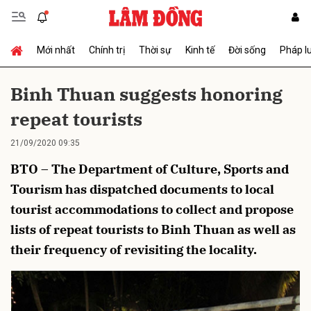
Mới nhất
Chính trị
Thời sự
Kinh tế
Đời sống
Pháp l
Gửi bình luận
Binh Thuan suggests honoring
repeat tourists
21/09/2020 09:35
BTO – The Department of Culture, Sports and
Tourism has dispatched documents to local
tourist accommodations to collect and propose
Hủy
Gửi
lists of repeat tourists to Binh Thuan as well as
their frequency of revisiting the locality.