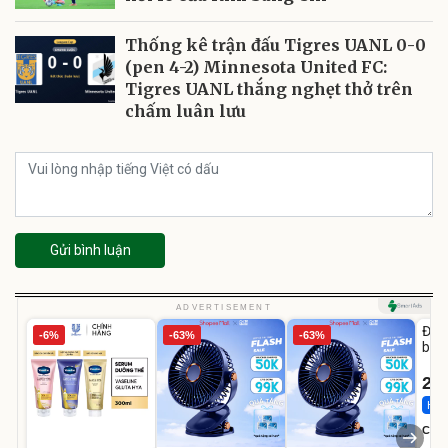
Thống kê trận đấu Tigres UANL 0-0
(pen 4-2) Minnesota United FC:
Tigres UANL thắng nghẹt thở trên
chấm luân lưu
Gửi bình luận
U
ADVERTISEMENT
Đai 
-6%
-63%
-63%
bé 
1-9 
22
Hot 
Cecil