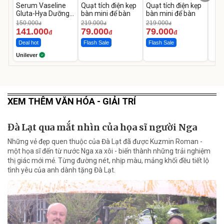
Serum Vaseline
Quạt tích điện kẹp
Quạt tích điện kẹp
Gluta-Hya Dưỡng
bàn mini để bàn
bàn mini để bàn
Da Sáng Mịn Sau 7
150.000
219.000
219.000
đ
đ
đ
Ngày
141.000
79.000
79.000
đ
đ
đ
Deal hot
Flash Sale
Flash Sale
Unilever
XEM THÊM VĂN HÓA - GIẢI TRÍ
Đà Lạt qua mắt nhìn của họa sĩ người Nga
Những vẻ đẹp quen thuộc của Đà Lạt đã được Kuzmin Roman -
một họa sĩ đến từ nước Nga xa xôi - biến thành những trải nghiệm
thị giác mới mẻ. Từng đường nét, nhịp màu, mảng khối đều tiết lộ
tình yêu của anh dành tặng Đà Lạt.