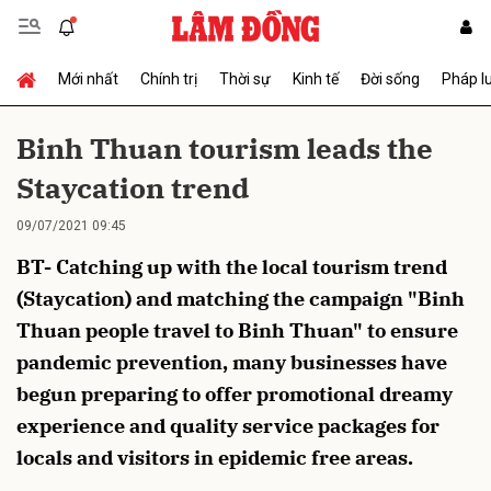
Mới nhất
Chính trị
Thời sự
Kinh tế
Đời sống
Pháp l
Gửi bình luận
Binh Thuan tourism leads the
Staycation trend
09/07/2021 09:45
BT- Catching up with the local tourism trend
(Staycation) and matching the campaign "Binh
Thuan people travel to Binh Thuan" to ensure
Hủy
Gửi
pandemic prevention, many businesses have
begun preparing to offer promotional dreamy
experience and quality service packages for
locals and visitors in epidemic free areas.