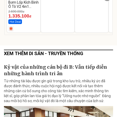
Bơm Lốp Kích Bình
Ô Tô V2 4in1
MEDICAR –
2.690.000
đ
12.000mAh
1.335.100
đ
Hot Deal
XEM THÊM DI SẢN - TRUYỀN THỐNG
Kỷ vật của những cán bộ đi B: Vẫn tiếp diễn
những hành trình tri ân
Từ những tài liệu được gìn giữ trong kho lưu trữ, nhiều ký ức đã
được đánh thức, nhiều cuộc hội ngộ được kết nối và tạo thêm
những căn cứ bổ sung cho công tác tìm kiếm, xác minh thông tin
liệt sĩ, góp phần lan tỏa giá trị đạo lý “Uống nước nhớ nguồn”. Đằng
sau mỗi bộ hồ sơ, mỗi kỷ vật đó là một câu chuyện của lịch sử.