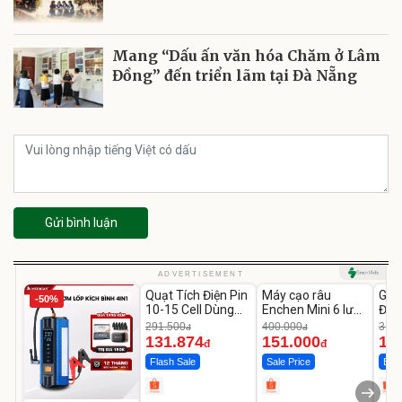
Mang “Dấu ấn văn hóa Chăm ở Lâm
Đồng” đến triển lãm tại Đà Nẵng
Gửi bình luận
Unmute
Unmute
U
ADVERTISEMENT
Quạt Tích Điện Pin
Máy cạo râu
GEP
-50%
-54%
-62%
10-15 Cell Dùng
Enchen Mini 6 lưỡi
Đùi
Liên Tục 4-8H
dao kép mỏng
Cao
291.500
400.000
319.
đ
đ
131.874
151.000
14
đ
đ
Flash Sale
Sale Price
Best