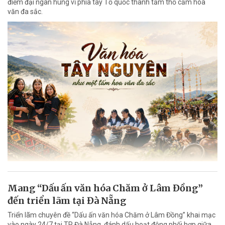
điểm đại ngàn hùng vĩ phía tây Tổ quốc thành tấm thổ cẩm hoa
văn đa sắc.
Mang “Dấu ấn văn hóa Chăm ở Lâm Đồng”
đến triển lãm tại Đà Nẵng
Triển lãm chuyên đề “Dấu ấn văn hóa Chăm ở Lâm Đồng” khai mạc
vào ngày 24/7 tại TP Đà Nẵng, đánh dấu hoạt động phối hợp giữa