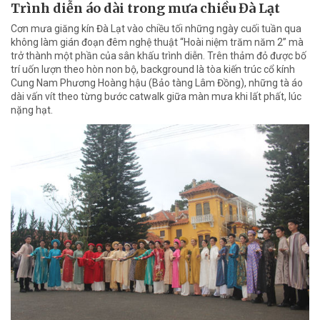
Trình diễn áo dài trong mưa chiều Đà Lạt
Cơn mưa giăng kín Đà Lạt vào chiều tối những ngày cuối tuần qua
không làm gián đoạn đêm nghệ thuật “Hoài niệm trăm năm 2” mà
trở thành một phần của sân khấu trình diễn. Trên thảm đỏ được bố
trí uốn lượn theo hòn non bộ, background là tòa kiến trúc cổ kính
Cung Nam Phương Hoàng hậu (Bảo tàng Lâm Đồng), những tà áo
dài vấn vít theo từng bước catwalk giữa màn mưa khi lất phất, lúc
nặng hạt.