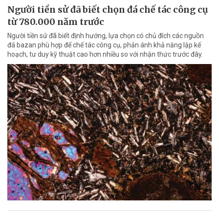
Người tiền sử đã biết chọn đá chế tác công cụ
từ 780.000 năm trước
Người tiền sử đã biết định hướng, lựa chọn có chủ đích các nguồn
đá bazan phù hợp để chế tác công cụ, phản ánh khả năng lập kế
hoạch, tư duy kỹ thuật cao hơn nhiều so với nhận thức trước đây.