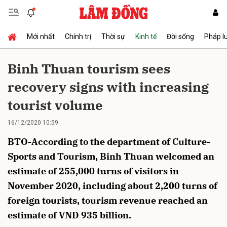
Mới nhất
Chính trị
Thời sự
Kinh tế
Đời sống
Pháp l
Gửi bình luận
Binh Thuan tourism sees
recovery signs with increasing
tourist volume
16/12/2020 10:59
BTO-According to the department of Culture-
Hủy
Gửi
Sports and Tourism, Binh Thuan welcomed an
estimate of 255,000 turns of visitors in
November 2020, including about 2,200 turns of
foreign tourists, tourism revenue reached an
estimate of VND 935 billion.