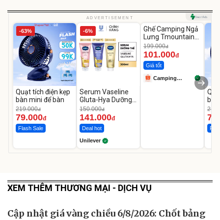
Unmute
ADVERTISEMENT
Ghế Camping Ngả
-63%
-6%
-49%
Lưng Tmountain
Gấp Gọn
199.000
đ
101.000
đ
Giá tốt
Camping
Store99
Quạt tích điện kẹp
Serum Vaseline
Quạt
bàn mini để bàn
Gluta-Hya Dưỡng
bàn
Da Sáng Mịn Sau 7
219.000
150.000
219.
đ
đ
Ngày
79.000
141.000
79
đ
đ
Flash Sale
Deal hot
Flas
Unilever
XEM THÊM THƯƠNG MẠI - DỊCH VỤ
Cập nhật giá vàng chiều 6/8/2026: Chốt bảng