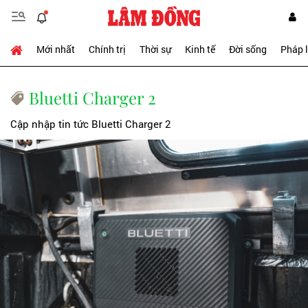
Mới nhất
Chính trị
Thời sự
Kinh tế
Đời sống
Pháp 
Bluetti Charger 2
Cập nhập tin tức Bluetti Charger 2