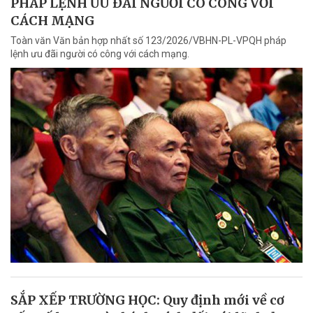
PHÁP LỆNH ƯU ĐÃI NGƯỜI CÓ CÔNG VỚI
CÁCH MẠNG
Toàn văn Văn bản hợp nhất số 123/2026/VBHN-PL-VPQH pháp
lệnh ưu đãi người có công với cách mạng.
SẮP XẾP TRƯỜNG HỌC: Quy định mới về cơ