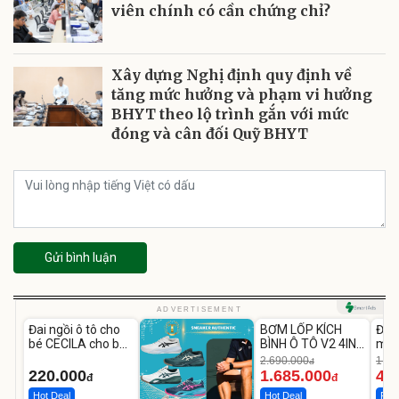
viên chính có cần chứng chỉ?
Xây dựng Nghị định quy định về
tăng mức hưởng và phạm vi hưởng
BHYT theo lộ trình gắn với mức
đóng và cân đối Quỹ BHYT
Gửi bình luận
Unmute
Unmute
U
ADVERTISEMENT
Đai ngồi ô tô cho
BƠM LỐP KÍCH
Đèn
-37%
bé CECILA cho bé
BÌNH Ô TÔ V2 4IN1
mặt
1-9 tuổi
Medicar
202
2.690.000
1.08
đ
12.000mAh
LED
220.000
1.685.000
46
đ
đ
Hot Deal
Hot Deal
Flas