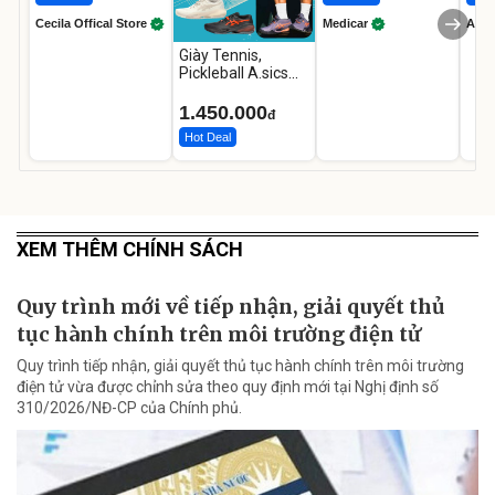
Cecila Offical Store
Medicar
A do
Giày Tennis,
Pickleball A.sics
Resolution X Đủ
Các Phối Màu
1.450.000
đ
Hot Deal
XEM THÊM CHÍNH SÁCH
Quy trình mới về tiếp nhận, giải quyết thủ
tục hành chính trên môi trường điện tử
Quy trình tiếp nhận, giải quyết thủ tục hành chính trên môi trường
điện tử vừa được chỉnh sửa theo quy định mới tại Nghị định số
310/2026/NĐ-CP của Chính phủ.