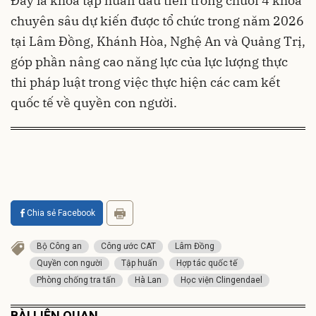
Đây là khóa tập huấn đầu tiên trong chuỗi 4 khóa
chuyên sâu dự kiến được tổ chức trong năm 2026
tại Lâm Đồng, Khánh Hòa, Nghệ An và Quảng Trị,
góp phần nâng cao năng lực của lực lượng thực
thi pháp luật trong việc thực hiện các cam kết
quốc tế về quyền con người.
Chia sẻ Facebook
Bộ Công an
Công ước CAT
Lâm Đồng
Quyền con người
Tập huấn
Hợp tác quốc tế
Phòng chống tra tấn
Hà Lan
Học viện Clingendael
BÀI LIÊN QUAN