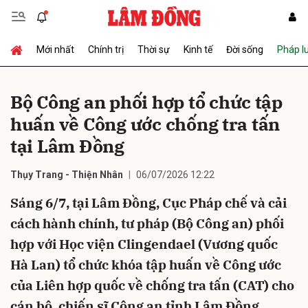
Mới nhất
Chính trị
Thời sự
Kinh tế
Đời sống
Pháp l
Gửi bình luận
Bộ Công an phối hợp tổ chức tập
huấn về Công ước chống tra tấn
tại Lâm Đồng
Thụy Trang - Thiện Nhân
06/07/2026 12:22
Sáng 6/7, tại Lâm Đồng, Cục Pháp chế và cải
Hủy
Gửi
cách hành chính, tư pháp (Bộ Công an) phối
hợp với Học viện Clingendael (Vương quốc
Hà Lan) tổ chức khóa tập huấn về Công ước
của Liên hợp quốc về chống tra tấn (CAT) cho
cán bộ, chiến sĩ Công an tỉnh Lâm Đồng,