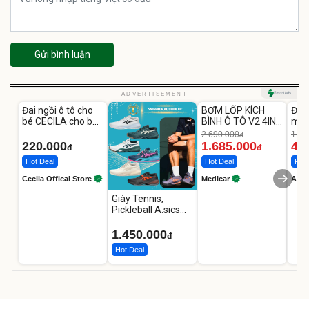
Gửi bình luận
Unmute
Unmute
U
ADVERTISEMENT
Đai ngồi ô tô cho
BƠM LỐP KÍCH
Đèn
-37%
bé CECILA cho bé
BÌNH Ô TÔ V2 4IN1
mặt
1-9 tuổi
Medicar
202
2.690.000
1.08
đ
12.000mAh
LED
220.000
1.685.000
46
đ
đ
Hot Deal
Hot Deal
Flas
Cecila Offical Store
Medicar
A do
Giày Tennis,
Pickleball A.sics
Resolution X Đủ
Các Phối Màu
1.450.000
đ
Hot Deal