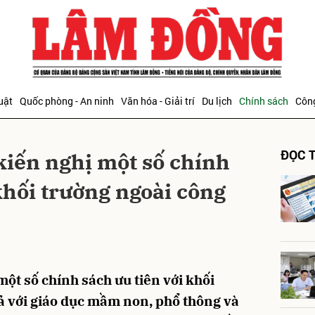
bình luận
uật
Quốc phòng - An ninh
Văn hóa - Giải trí
Du lịch
Chính sách
Công
ĐỌC T
iến nghị một số chính
khối trường ngoài công
Hủy
G
t số chính sách ưu tiên với khối
cả với giáo dục mầm non, phổ thông và