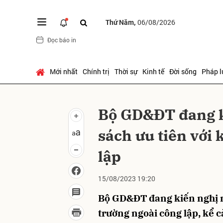
Thứ Năm,
06/08/2026
Đọc báo in
Gửi 
Mới nhất
Chính trị
Thời sự
Kinh tế
Đời sống
Pháp l
Bộ GD&ĐT đang k
sách ưu tiên với 
lập
15/08/2023 19:20
Bộ GD&ĐT đang kiến nghị mộ
trường ngoài công lập, kể 