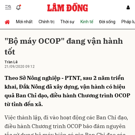
Mới nhất
Chính trị
Thời sự
Kinh tế
Đời sống
Pháp l
Gửi bình luận
"Bộ máy OCOP" đang vận hành
tốt
Trần Lê
21/09/2020 09:12
Theo Sở Nông nghiệp - PTNT, sau 2 năm triển
khai, Đắk Nông đã xây dựng, vận hành có hiệu
Hủy
Gửi
quả Ban Chỉ đạo, điều hành Chương trình OCOP
từ tỉnh đến xã.
Việc thành lập, đi vào hoạt động các Ban Chỉ đạo,
điều hành Chương trình OCOP bảo đảm nguyên
tắc sử dụng bộ máy hiện có của Ban Chỉ đạo các