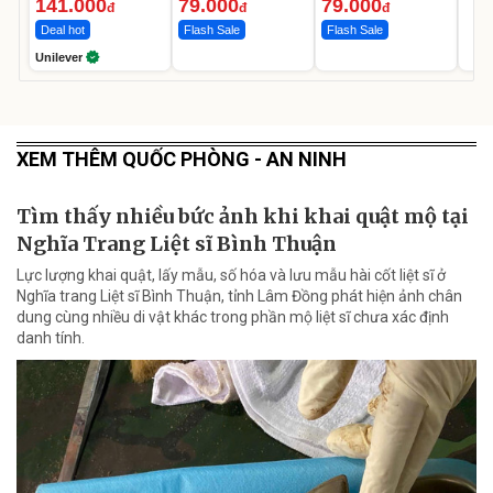
Ngày
141.000
79.000
79.000
đ
đ
đ
Deal hot
Flash Sale
Flash Sale
Unilever
XEM THÊM QUỐC PHÒNG - AN NINH
Tìm thấy nhiều bức ảnh khi khai quật mộ tại
Nghĩa Trang Liệt sĩ Bình Thuận
Lực lượng khai quật, lấy mẫu, số hóa và lưu mẫu hài cốt liệt sĩ ở
Nghĩa trang Liệt sĩ Bình Thuận, tỉnh Lâm Đồng phát hiện ảnh chân
dung cùng nhiều di vật khác trong phần mộ liệt sĩ chưa xác định
danh tính.