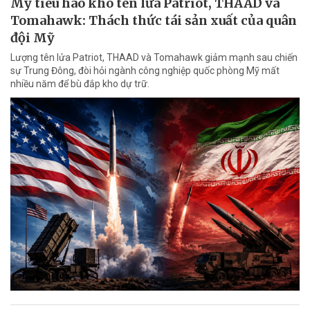
Mỹ tiêu hao kho tên lửa Patriot, THAAD và
Tomahawk: Thách thức tái sản xuất của quân
đội Mỹ
Lượng tên lửa Patriot, THAAD và Tomahawk giảm mạnh sau chiến
sự Trung Đông, đòi hỏi ngành công nghiệp quốc phòng Mỹ mất
nhiều năm để bù đắp kho dự trữ.