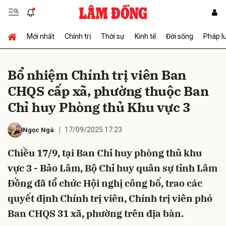
Mới nhất
Chính trị
Thời sự
Kinh tế
Đời sống
Pháp l
Gửi bình luận
Bổ nhiệm Chính trị viên Ban
CHQS cấp xã, phường thuộc Ban
Chỉ huy Phòng thủ Khu vực 3
17/09/2025 17:23
Ngọc Ngà
Chiều 17/9, tại Ban Chỉ huy phòng thủ khu
Hủy
Gửi
vực 3 - Bảo Lâm, Bộ Chỉ huy quân sự tỉnh Lâm
Đồng đã tổ chức Hội nghị công bố, trao các
quyết định Chính trị viên, Chính trị viên phó
Ban CHQS 31 xã, phường trên địa bàn.