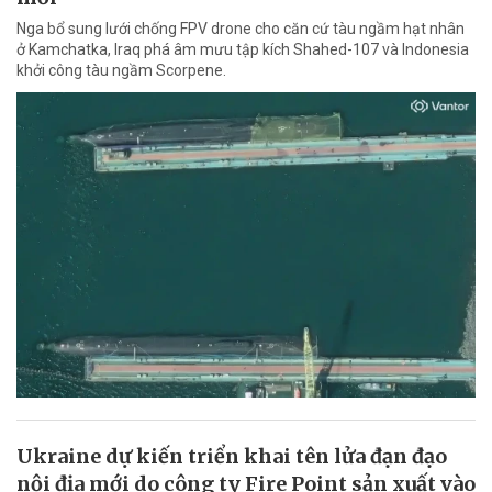
Nga bổ sung lưới chống FPV drone cho căn cứ tàu ngầm hạt nhân
ở Kamchatka, Iraq phá âm mưu tập kích Shahed-107 và Indonesia
khởi công tàu ngầm Scorpene.
Ukraine dự kiến triển khai tên lửa đạn đạo
nội địa mới do công ty Fire Point sản xuất vào