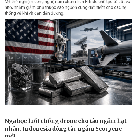
Mỹ thử nghiệm công nghệ nam châm Iron Nitride chế tạo từ sắt và
nitơ, nhằm giảm phụ thuộc vào nguồn cung đất hiếm cho các hệ
thống vũ khí và đạn dẫn đường.
Nga bọc lưới chống drone cho tàu ngầm hạt
nhân, Indonesia đóng tàu ngầm Scorpene
mới