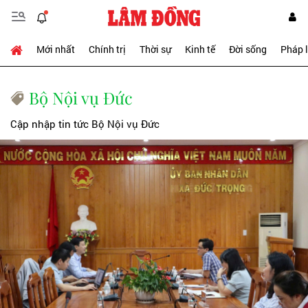
Mới nhất
Chính trị
Thời sự
Kinh tế
Đời sống
Pháp 
Bộ Nội vụ Đức
Cập nhập tin tức Bộ Nội vụ Đức