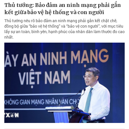
Thủ tướng: Bảo đảm an ninh mạng phải gắn
kết giữa bảo vệ hệ thống và con người
Thủ tướng nêu rõ bảo đảm an ninh mạng phải gắn kết chặt chẽ,
đồng bộ giữa “bảo vệ hệ thống” và “bảo vệ con người”, với mục tiêu
lấy sự an toàn, bình yên, hạnh phúc của nhân dân làm thước đo cao
nhất.