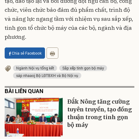
tạo, đào tạo lại và bồi dưỡng đội ngũ cán bộ, công
chức, viên chức bảo đảm đủ phẩm chất, trình độ
và năng lực ngang tầm với nhiệm vụ sau sắp xếp,
tinh gọn tổ chức bộ máy của các bộ, ngành và địa
phương.
Chia sẻ Facebook
Ngành Nội vụ tổng kết
Sắp xếp tinh gọn bộ máy
sáp nhaaoj Bộ LĐTBXH và Bộ Nội vụ
BÀI LIÊN QUAN
Đắk Nông tăng cường
tuyên truyền, tạo đồng
thuận trong tinh gọn
bộ máy