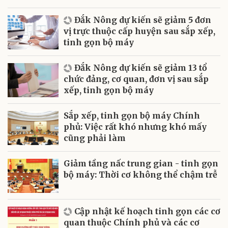
Đắk Nông dự kiến sẽ giảm 5 đơn
vị trực thuộc cấp huyện sau sắp xếp,
tinh gọn bộ máy
Đắk Nông dự kiến sẽ giảm 13 tổ
chức đảng, cơ quan, đơn vị sau sắp
xếp, tinh gọn bộ máy
Sắp xếp, tinh gọn bộ máy Chính
phủ: Việc rất khó nhưng khó mấy
cũng phải làm
Giảm tầng nấc trung gian - tinh gọn
bộ máy: Thời cơ không thể chậm trễ
Cập nhật kế hoạch tinh gọn các cơ
quan thuộc Chính phủ và các cơ