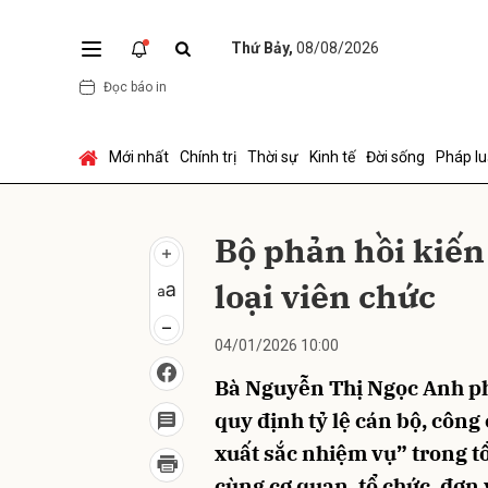
Thứ Bảy,
08/08/2026
Đọc báo in
Gửi 
Mới nhất
Chính trị
Thời sự
Kinh tế
Đời sống
Pháp lu
Bộ phản hồi kiến
loại viên chức
04/01/2026 10:00
Bà Nguyễn Thị Ngọc Anh p
quy định tỷ lệ cán bộ, công
xuất sắc nhiệm vụ” trong tổ
cùng cơ quan, tổ chức, đơn 