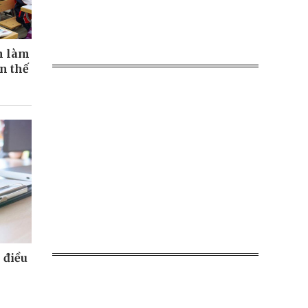
n làm
ện thế
 điều