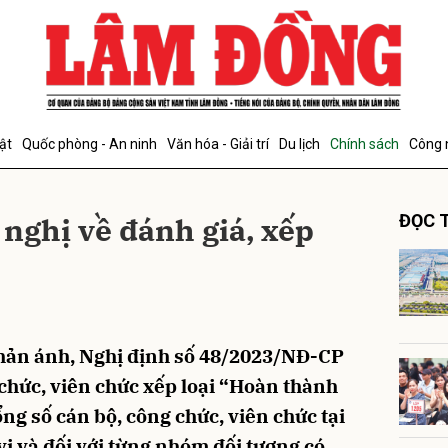
bình luận
ật
Quốc phòng - An ninh
Văn hóa - Giải trí
Du lịch
Chính sách
Công 
 nghị về đánh giá, xếp
ĐỌC T
Hủy
G
hản ánh, Nghị định số 48/2023/NĐ-CP
 chức, viên chức xếp loại “Hoàn thành
ng số cán bộ, công chức, viên chức tại
vị và đối với từng nhóm đối tượng có