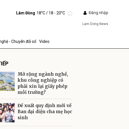
Đăng nhập
Lâm Đồng
18°C
/ 18 - 20°C
Lam Dong News
nghệ - Chuyển đổi số
Video
IẾP
Mở rộng ngành nghề,
khu công nghiệp có
phải xin lại giấy phép
môi trường?
ửi
Đề xuất quy định mới về
Ban đại diện cha mẹ học
sinh