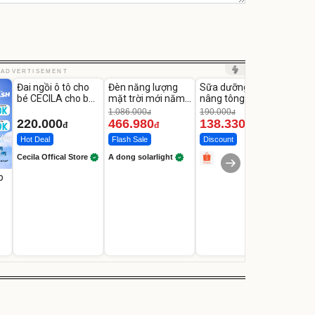
Unmute
Unmute
Unmute
Unm
ADVERTISEMENT
Đai ngồi ô tô cho
Đèn năng lượng
Sữa dưỡng thể
Robot
-56%
-27%
bé CECILA cho bé
mặt trời mới năm
nâng tông tức thì
Nhà -
1-9 tuổi
2026 có 120 viên
Vaseline Body
Thôn
1.086.000
190.000
3.000
đ
đ
LED lớn
220.000
466.980
138.330
2.2
đ
đ
đ
Hot Deal
Flash Sale
Discount
Flash
Cecila Offical Store
A dong solarlight
p