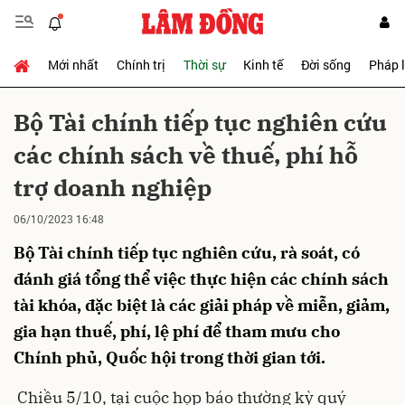
Mới nhất
Chính trị
Thời sự
Kinh tế
Đời sống
Pháp 
Gửi bình luận
Bộ Tài chính tiếp tục nghiên cứu
các chính sách về thuế, phí hỗ
trợ doanh nghiệp
06/10/2023 16:48
Bộ Tài chính tiếp tục nghiên cứu, rà soát, có
Hủy
Gửi
đánh giá tổng thể việc thực hiện các chính sách
tài khóa, đặc biệt là các giải pháp về miễn, giảm,
gia hạn thuế, phí, lệ phí để tham mưu cho
Chính phủ, Quốc hội trong thời gian tới.
Chiều 5/10, tại cuộc họp báo thường kỳ quý