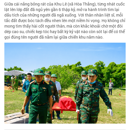
Giữa cái nắng bỏng rát của Khu Lê (xã Hòa Thắng), từng nhát cuốc
lật lên lớp đất đã ngủ yên gần 6 thập kỷ, mở ra hành trình tìm lại
dấu tích của những người đã ngã xuống. Với thân nhân liệt sĩ, mỗi
tấc đất được bóc tách đều nhen lên một niềm hi vọng. Họ không chỉ
mong tìm thấy hài cốt người thân, mà còn khắc khoải chờ một đôi
dép cao su, chiếc kẹp tóc hay bất kỳ kỷ vật nào còn sót lại để có thể
gọi đúng tên người đã nằm lại giữa chiến khu năm nào.