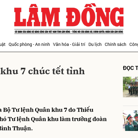
bình luận
uật
Quốc phòng - An ninh
Văn hóa - Giải trí
Du lịch
Chính sách
Công
ĐỌC T
khu 7 chúc tết tỉnh
Hủy
G
a Bộ Tư lệnh Quân khu 7 do Thiếu
hó Tư lệnh Quân khu làm trưởng đoàn
 Bình Thuận.