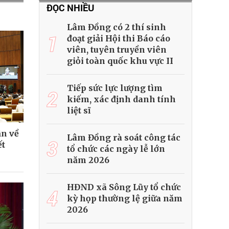
ĐỌC NHIỀU
Lâm Đồng có 2 thí sinh
1
đoạt giải Hội thi Báo cáo
viên, tuyên truyền viên
giỏi toàn quốc khu vực II
Tiếp sức lực lượng tìm
2
kiếm, xác định danh tính
liệt sĩ
ận về
Lâm Đồng rà soát công tác
3
ết
tổ chức các ngày lễ lớn
năm 2026
HĐND xã Sông Lũy tổ chức
4
kỳ họp thường lệ giữa năm
2026