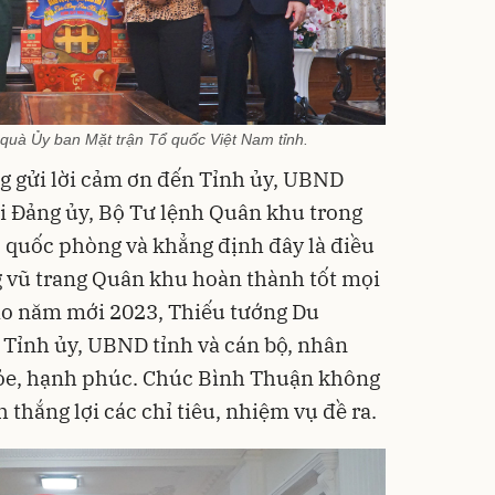
quà Ủy ban Mặt trận Tổ quốc Việt Nam tỉnh.
g
gửi lời cảm ơn đến Tỉnh ủy, UBND
ới Đảng ủy, Bộ Tư lệnh Quân khu trong
, quốc phòng
và khẳng định đây là điều
g vũ trang
Quân khu hoàn thành tốt mọi
ào
năm mới
2023
, Thiếu tướng Du
Tỉnh ủy, UBND tỉnh và cán bộ, nhân
ỏe, hạnh phúc
. Chúc Bình Thuận không
 thắng lợi các chỉ tiêu, nhiệm vụ
đề ra
.