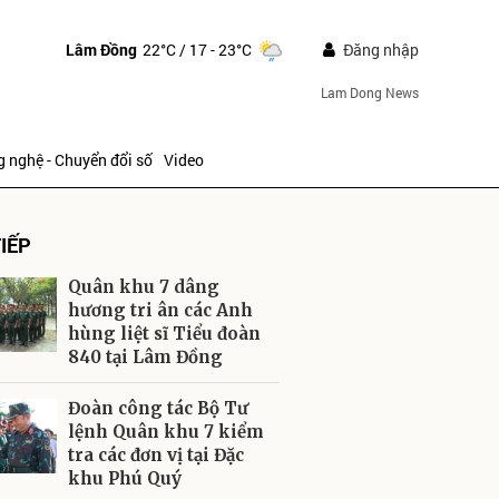
Lâm Đồng
22°C
/ 17 - 23°C
Đăng nhập
Lam Dong News
 nghệ - Chuyển đổi số
Video
IẾP
Quân khu 7 dâng
hương tri ân các Anh
hùng liệt sĩ Tiểu đoàn
840 tại Lâm Đồng
ửi
Đoàn công tác Bộ Tư
lệnh Quân khu 7 kiểm
tra các đơn vị tại Đặc
khu Phú Quý