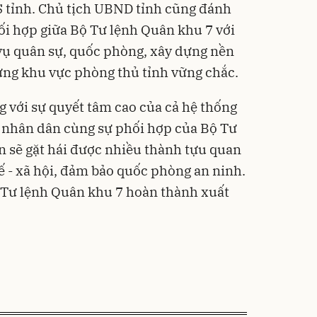
S tỉnh.
Chủ tịch UBND tỉnh
cũng
đánh
hối hợp giữa Bộ Tư lệnh Quân khu 7 với
vụ quân sự, quốc phòng, xây dựng nền
ựng khu vực phòng thủ tỉnh vững chắc.
g với sự quyết tâm cao của cả hệ thống
a nhân dân
cùng
sự
phối hợp
của Bộ Tư
ận
sẽ
gặt hái
được
nhiều
thành tựu quan
tế - xã hội, đảm bảo quốc phòng an ninh
.
Tư lệnh Quân khu 7 hoàn thành xuất