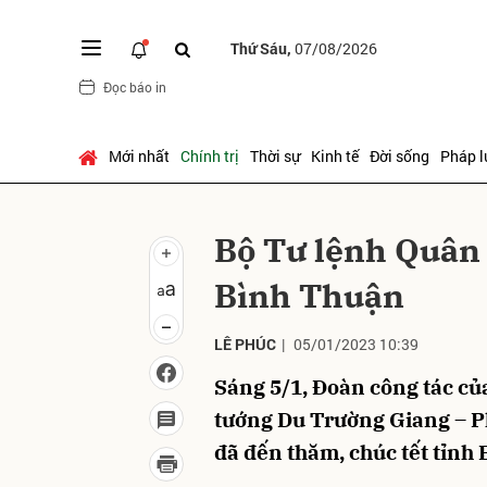
Thứ Sáu,
07/08/2026
Đọc báo in
Gửi 
Mới nhất
Chính trị
Thời sự
Kinh tế
Đời sống
Pháp l
Bộ Tư lệnh Quân 
Bình Thuận
LÊ PHÚC
|
05/01/2023 10:39
Sáng 5/1, Đoàn công tác củ
tướng Du Trường Giang – P
đã đến thăm, chúc tết tỉnh