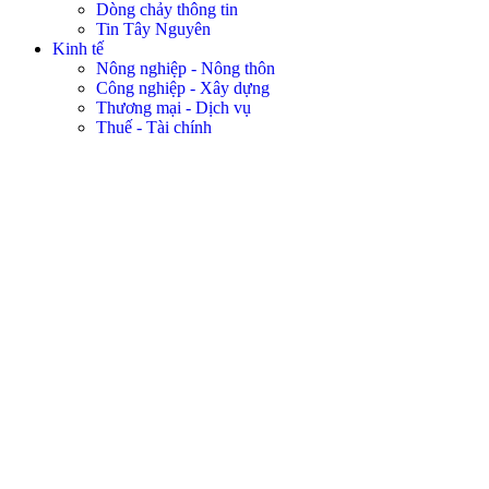
Dòng chảy thông tin
Tin Tây Nguyên
Kinh tế
Nông nghiệp - Nông thôn
Công nghiệp - Xây dựng
Thương mại - Dịch vụ
Thuế - Tài chính
Khởi nghiệp
Đời sống
Thanh niên
Y tế - Sức khỏe
Giáo dục - Đào tạo
Việc tử tế
An sinh - Cuộc sống
Nhịp cầu nhân ái
Mẹo vặt
Nên biết
Pháp luật
An ninh trật tự
Pháp luật - Đời sống
Nhịp cầu bạn đọc
Quốc phòng - An ninh
Quốc phòng toàn dân
Vì an ninh Tổ quốc
Vũ khí - Trang bị