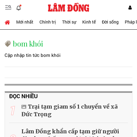
Mới nhất
Chính trị
Thời sự
Kinh tế
Đời sống
Pháp 
bom khói
Cập nhập tin tức bom khói
ĐỌC NHIỀU
1
Trại tạm giam số 1 chuyển về xã
Đức Trọng
Lâm Đồng khẩn cấp tạm giữ người