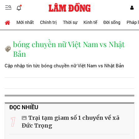
Mới nhất
Chính trị
Thời sự
Kinh tế
Đời sống
Pháp 
bóng chuyền nữ Việt Nam vs Nhật
Bản
Cập nhập tin tức bóng chuyền nữ Việt Nam vs Nhật Bản
ĐỌC NHIỀU
1
Trại tạm giam số 1 chuyển về xã
Đức Trọng