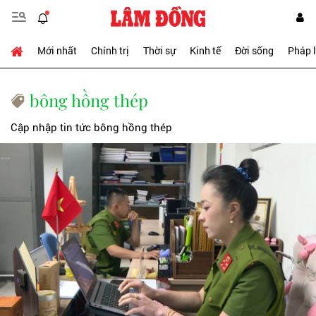
Mới nhất
Chính trị
Thời sự
Kinh tế
Đời sống
Pháp 
bông hồng thép
Cập nhập tin tức bông hồng thép