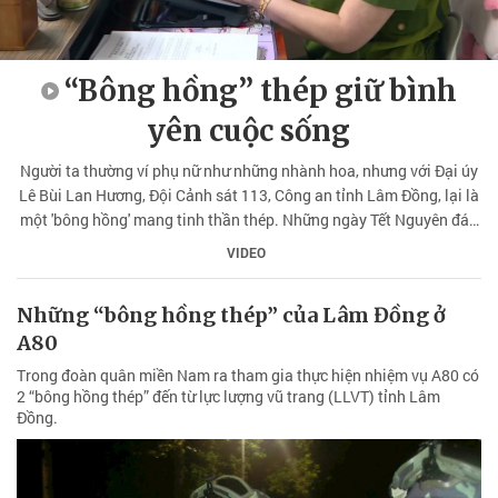
“Bông hồng” thép giữ bình
yên cuộc sống
Người ta thường ví phụ nữ như những nhành hoa, nhưng với Đại úy
Lê Bùi Lan Hương, Đội Cảnh sát 113, Công an tỉnh Lâm Đồng, lại là
một 'bông hồng' mang tinh thần thép. Những ngày Tết Nguyên đán
2026 khi các gia đình đang sum họp, chị vẫn miệt mài trên những
VIDEO
cung đường, trực chiến cùng Đội Cảnh sát phản ứng nhanh 113.
Những “bông hồng thép” của Lâm Đồng ở
A80
Trong đoàn quân miền Nam ra tham gia thực hiện nhiệm vụ A80 có
2 “bông hồng thép” đến từ lực lượng vũ trang (LLVT) tỉnh Lâm
Đồng.