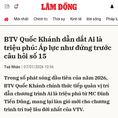
Mới nhất
Chính trị
Thời sự
Kinh tế
Đời sống
Pháp l
Gửi bình luận
BTV Quốc Khánh dẫn dắt Ai là
triệu phú: Áp lực như đứng trước
câu hỏi số 15
Tuệ Nhân
07/01/2026 10:56
Trong số phát sóng đầu tiên của năm 2026,
Hủy
Gửi
BTV Quốc Khánh chính thức tiếp quản vị trí
dẫn chương trình Ai là triệu phú từ MC Đinh
Tiến Dũng, mang lại làn gió mới cho chương
trình trí tuệ lâu đời nhất của VTV.