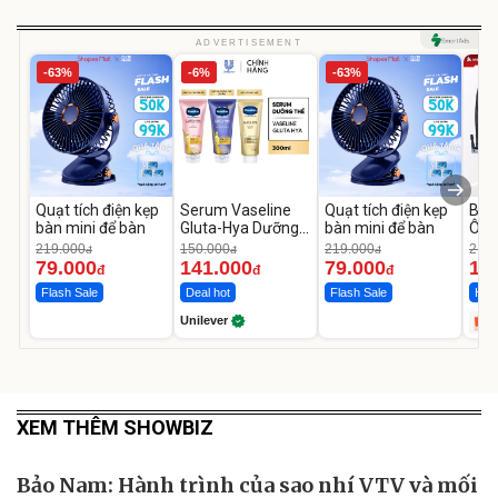
ADVERTISEMENT
-63%
-6%
-63%
Quạt tích điện kẹp
Serum Vaseline
Quạt tích điện kẹp
Bơm
bàn mini để bàn
Gluta-Hya Dưỡng
bàn mini để bàn
Ô T
Da Sáng Mịn Sau 7
MED
219.000
150.000
219.000
2.69
đ
đ
đ
Ngày
12.
79.000
141.000
79.000
1.
đ
đ
đ
Flash Sale
Deal hot
Flash Sale
Hot 
Unilever
XEM THÊM SHOWBIZ
Bảo Nam: Hành trình của sao nhí VTV và mối