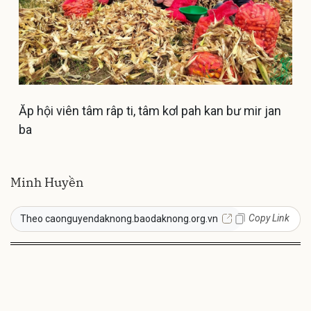
Ăp hội viên tâm râp ti, tâm kơl pah kan bư mir jan
ba
Minh Huyền
Copy Link
Theo caonguyendaknong.baodaknong.org.vn