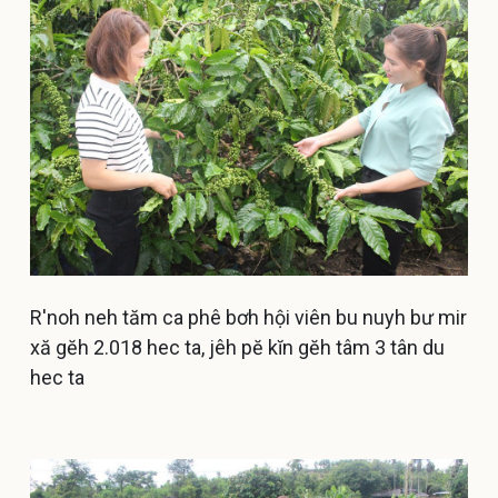
R'noh neh tăm ca phê bơh hội viên bu nuyh bư mir
xă gĕh 2.018 hec ta, jêh pĕ kĭn gĕh tâm 3 tân du
hec ta