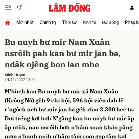
Mới nhất
Chính trị
Thời sự
Kinh tế
Đời sống
Pháp l
Gửi bình luận
Bu nuyh bư mir Nam Xuân
nsrôih pah kan bư mir jan ba,
ndâk njêng bon lan mhe
Minh Huyền
24/11/2022 13:54
M'bŭch kan Bu nuyh bư mir xă Nam Xuân
Hủy
Gửi
(Krông Nô) gĕh 9 chi hội, 596 hội viên đah lĕ
r'ngôch neh bư mir jan ba gĕh rlau 3.300 hec ta.
Dơi trĕng kơl bơh N'gâng kan bu nuyh bư mir ăp
ăp ntŭk, nau nsrôih bơh n'hâm suan khăn păng
nơm n'hanh nuih n'hâm tâm rom gop tâm kơl