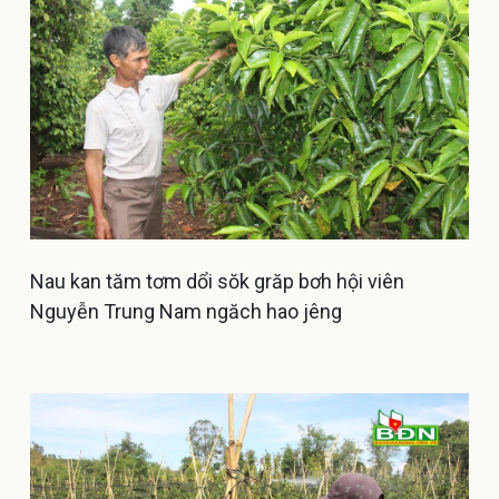
Nau kan tăm tơm dổi sŏk grăp bơh hội viên
Nguyễn Trung Nam ngăch hao jêng