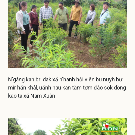
N'gâng kan bri dak xă n'hanh hội viên bu nuyh bư
mir hăn khâl, uănh nau kan tăm tơm đào sŏk dŏng
kao ta xă Nam Xuân