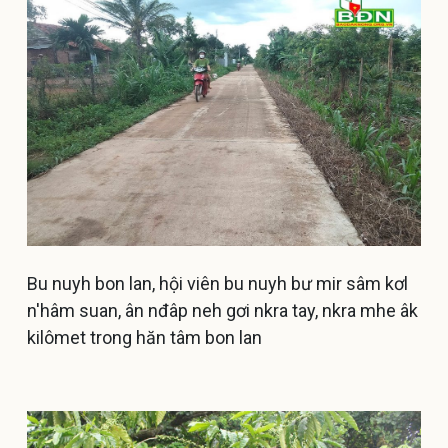
Bu nuyh bon lan, hội viên bu nuyh bư mir sâm kơl
n'hâm suan, ân nđâp neh gơi nkra tay, nkra mhe âk
kilômet trong hăn tâm bon lan