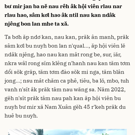
bư mir jan ba nĕ nau rêh âk hội viên rlau nar
rlau hao, sâm kơl hao âk ntil nau kan ndâk
njêng bon lan mhe ta xă.
Ta bơh ăp ndơ kan, nau kan, prăk ân manh, prăk
sâm kơl bu nuyh bon lan n'qual..., ăp hội viên lĕ
ndâk njêng, hao nau kan mât rong be, sur, iăr,
nkra wâl rong sĭm klêng n'hanh nau kan tăm tơm
dổi sŏk grăp, tăm tơm đào sŏk mi nga, tăm blân
jong...; nsu mât chăm ca phê, tiêu, ba lŏ, mbo, tuh
vanh n'sĭt âk prăk tâm nau wăng sa. Năm 2022,
gĕh n'sĭt prăk tâm nau pah kan ăp hội viên bu
nuyh bư mir xă Nam Xuân gĕh 45 r'keh prăk du
huê bu nuyh.