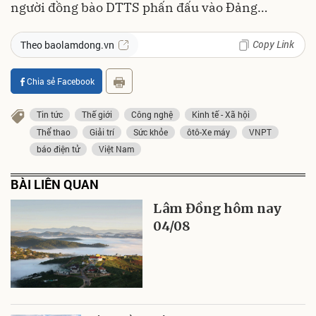
người đồng bào DTTS phấn đấu vào Đảng…
Copy Link
Theo baolamdong.vn
Chia sẻ Facebook
Tin tức
Thế giới
Công nghệ
Kinh tế - Xã hội
Thể thao
Giải trí
Sức khỏe
ôtô-Xe máy
VNPT
báo điện tử
Việt Nam
BÀI LIÊN QUAN
Lâm Đồng hôm nay
04/08