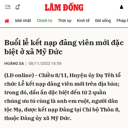
Mới nhất
Chính trị
Thời sự
Kinh tế
Đời sống
Pháp 
Gửi bình luận
Buổi lễ kết nạp đảng viên mới đặc
biệt ở xã Mỹ Đức
HOÀNG SA
08/11/2023 16:59
(LĐ online) - Chiều 8/11, Huyện ủy Đạ Tẻh tổ
chức Lễ kết nạp đảng viên mới trên địa bàn;
Hủy
Gửi
trong đó, dấu ấn đặc biệt đến từ 2 quần
chúng ưu tú cùng là anh em ruột, người dân
tộc Mạ, được kết nạp Đảng tại Chi bộ Thôn 8,
thuộc Đảng ủy xã Mỹ Đức.