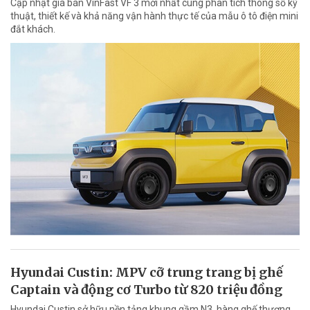
Cập nhật giá bán VinFast VF 3 mới nhất cùng phân tích thông số kỹ
thuật, thiết kế và khả năng vận hành thực tế của mẫu ô tô điện mini
đắt khách.
Hyundai Custin: MPV cỡ trung trang bị ghế
Captain và động cơ Turbo từ 820 triệu đồng
Hyundai Custin sở hữu nền tảng khung gầm N3, hàng ghế thương