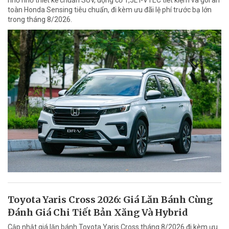
nhỏ nhờ thiết kế chuẩn SUV, động cơ 1,5L i-VTEC tiết kiệm và gói an
toàn Honda Sensing tiêu chuẩn, đi kèm ưu đãi lệ phí trước bạ lớn
trong tháng 8/2026.
Toyota Yaris Cross 2026: Giá Lăn Bánh Cùng
Đánh Giá Chi Tiết Bản Xăng Và Hybrid
Cập nhật giá lăn bánh Toyota Yaris Cross tháng 8/2026 đi kèm ưu