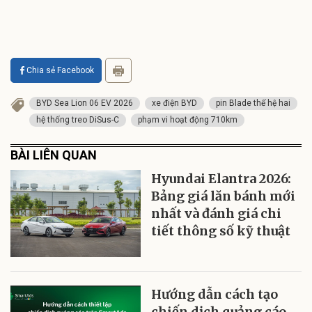
Chia sẻ Facebook
BYD Sea Lion 06 EV 2026
xe điện BYD
pin Blade thế hệ hai
hệ thống treo DiSus-C
phạm vi hoạt động 710km
BÀI LIÊN QUAN
Hyundai Elantra 2026:
Bảng giá lăn bánh mới
nhất và đánh giá chi
tiết thông số kỹ thuật
Hướng dẫn cách tạo
chiến dịch quảng cáo