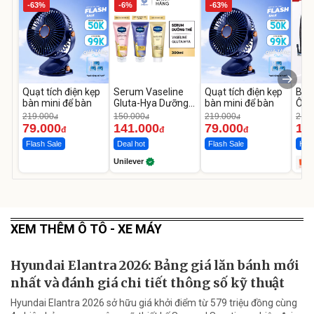
-63%
-6%
-63%
Quạt tích điện kẹp
Serum Vaseline
Quạt tích điện kẹp
Bơm
bàn mini để bàn
Gluta-Hya Dưỡng
bàn mini để bàn
Ô T
Da Sáng Mịn Sau 7
MED
219.000
150.000
219.000
2.69
đ
đ
đ
Ngày
12.
79.000
141.000
79.000
1.
đ
đ
đ
Flash Sale
Deal hot
Flash Sale
Hot 
Unilever
XEM THÊM Ô TÔ - XE MÁY
Hyundai Elantra 2026: Bảng giá lăn bánh mới
nhất và đánh giá chi tiết thông số kỹ thuật
Hyundai Elantra 2026 sở hữu giá khởi điểm từ 579 triệu đồng cùng