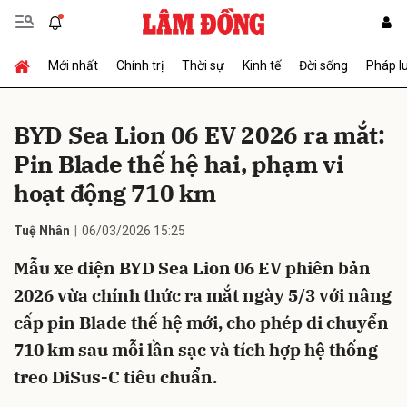
Mới nhất
Chính trị
Thời sự
Kinh tế
Đời sống
Pháp l
Gửi bình luận
BYD Sea Lion 06 EV 2026 ra mắt:
Pin Blade thế hệ hai, phạm vi
hoạt động 710 km
Tuệ Nhân
06/03/2026 15:25
Mẫu xe điện BYD Sea Lion 06 EV phiên bản
Hủy
Gửi
2026 vừa chính thức ra mắt ngày 5/3 với nâng
cấp pin Blade thế hệ mới, cho phép di chuyển
710 km sau mỗi lần sạc và tích hợp hệ thống
treo DiSus-C tiêu chuẩn.