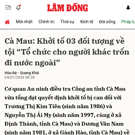
Mới nhất
Chính trị
Thời sự
Kinh tế
Đời sống
Pháp l
Gửi bình luận
Cà Mau: Khởi tố 03 đối tượng về
tội “Tổ chức cho người khác trốn
đi nước ngoài”
Hữu Đệ
-
Quang Khải
04/01/2026 08:28
Cơ quan An ninh điều tra Công an tỉnh Cà Mau
Hủy
Gửi
vừa tống đạt quyết định khởi tố bị can đối với
Trương Thị Kim Tiên (sinh năm 1986) và
Nguyễn Thị Ái My (sinh năm 1997, cùng ở xã
Định Thành, tỉnh Cà Mau) và Dương Văn Nam
(sinh năm 1981, ở xã Gành Hào, tỉnh Cà Mau) về