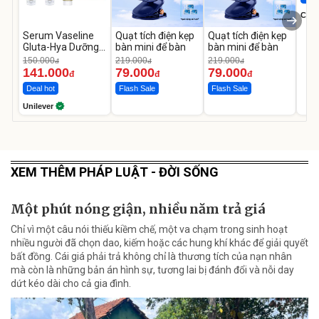
Cecil
Serum Vaseline
Quạt tích điện kẹp
Quạt tích điện kẹp
Gluta-Hya Dưỡng
bàn mini để bàn
bàn mini để bàn
Da Sáng Mịn Sau 7
150.000
219.000
219.000
đ
đ
đ
Ngày
141.000
79.000
79.000
đ
đ
đ
Deal hot
Flash Sale
Flash Sale
Unilever
XEM THÊM PHÁP LUẬT - ĐỜI SỐNG
Một phút nóng giận, nhiều năm trả giá
Chỉ vì một câu nói thiếu kiềm chế, một va chạm trong sinh hoạt
nhiều người đã chọn dao, kiếm hoặc các hung khí khác để giải quyết
bất đồng. Cái giá phải trả không chỉ là thương tích của nạn nhân
mà còn là những bản án hình sự, tương lai bị đánh đổi và nỗi day
dứt kéo dài cho cả gia đình.