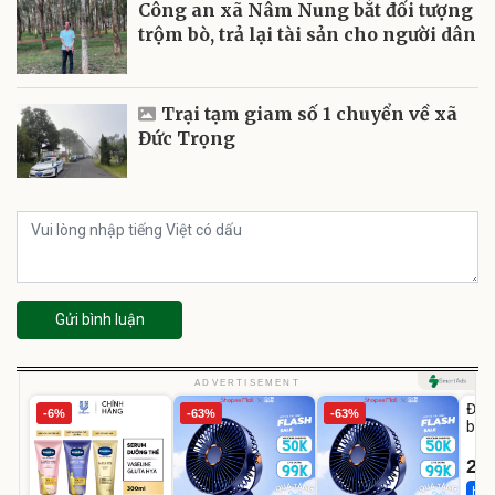
Công an xã Nâm Nung bắt đối tượng
trộm bò, trả lại tài sản cho người dân
Trại tạm giam số 1 chuyển về xã
Đức Trọng
Gửi bình luận
U
ADVERTISEMENT
Đai 
-6%
-63%
-63%
bé 
1-9 
22
Hot 