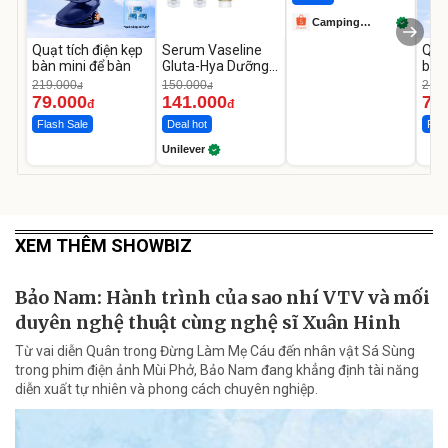
Camping
Store99
Quạt tích điện kẹp
Serum Vaseline
Quạt
bàn mini để bàn
Gluta-Hya Dưỡng
bàn
Da Sáng Mịn Sau 7
219.000
150.000
219.
đ
đ
Ngày
79.000
141.000
79
đ
đ
Flash Sale
Deal hot
Flas
Unilever
XEM THÊM SHOWBIZ
Bảo Nam: Hành trình của sao nhí VTV và mối
duyên nghệ thuật cùng nghệ sĩ Xuân Hinh
Từ vai diễn Quân trong Đừng Làm Mẹ Cáu đến nhân vật Sá Sùng
trong phim điện ảnh Mùi Phở, Bảo Nam đang khẳng định tài năng
diễn xuất tự nhiên và phong cách chuyên nghiệp.