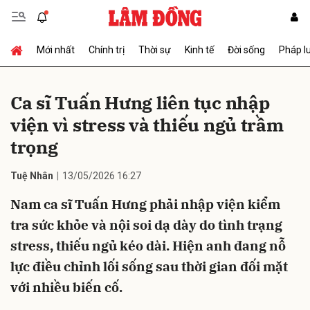
Mới nhất
Chính trị
Thời sự
Kinh tế
Đời sống
Pháp l
Gửi bình luận
Ca sĩ Tuấn Hưng liên tục nhập
viện vì stress và thiếu ngủ trầm
trọng
Tuệ Nhân
13/05/2026 16:27
Nam ca sĩ Tuấn Hưng phải nhập viện kiểm
Hủy
Gửi
tra sức khỏe và nội soi dạ dày do tình trạng
stress, thiếu ngủ kéo dài. Hiện anh đang nỗ
lực điều chỉnh lối sống sau thời gian đối mặt
với nhiều biến cố.