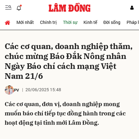
Mới nhất
Chính trị
Thời sự
Kinh tế
Đời sống
Pháp 
Gửi bình luận
Các cơ quan, doanh nghiệp thăm,
chúc mừng Báo Đắk Nông nhân
Ngày Báo chí cách mạng Việt
Nam 21/6
20/06/2025 15:48
PV
Hủy
Gửi
Các cơ quan, đơn vị, doanh nghiệp mong
muốn báo chí tiếp tục đồng hành trong các
hoạt động tại tỉnh mới Lâm Đồng.