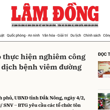
bình luận
uật
Quốc phòng - An ninh
Văn hóa - Giải trí
Du lịch
Chính sách
Công
ĐỌC T
áo thực hiện nghiêm công
g dịch bệnh viêm đường
Hủy
G
h phủ, UBND tỉnh Đắk Nông, ngày 4/2,
8/ SNV – BTG yêu cầu các tổ chức tôn