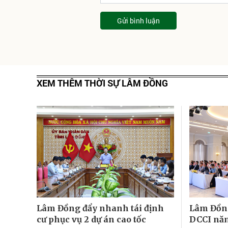
Gửi bình luận
XEM THÊM THỜI SỰ LÂM ĐỒNG
Lâm Đồng đẩy nhanh tái định
Lâm Đồng
cư phục vụ 2 dự án cao tốc
DCCI nă