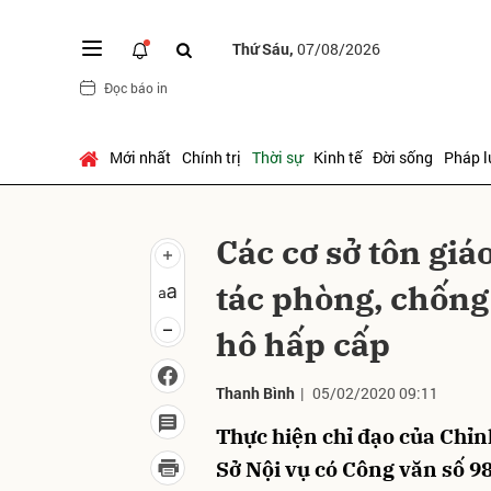
Thứ Sáu,
07/08/2026
Đọc báo in
Gửi 
Mới nhất
Chính trị
Thời sự
Kinh tế
Đời sống
Pháp l
Các cơ sở tôn gi
tác phòng, chốn
hô hấp cấp
Thanh Bình
|
05/02/2020 09:11
Thực hiện chỉ đạo của Chỉn
Sở Nội vụ có Công văn số 9