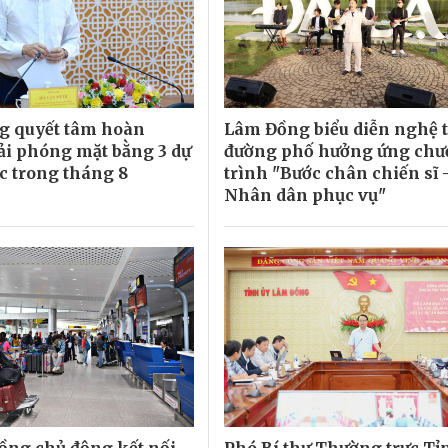
g quyết tâm hoàn
Lâm Đồng biểu diễn nghệ 
ải phóng mặt bằng 3 dự
đường phố hưởng ứng ch
ốc trong tháng 8
trình "Bước chân chiến sĩ -
Nhân dân phục vụ"
ng chủ động kết nối,
Phó Bí thư Thường trực Tỉ