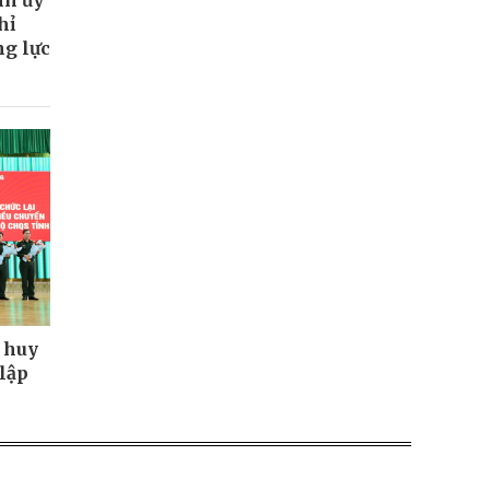
hỉ
ng lực
 huy
lập