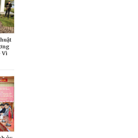
thuật
ương
 Vì
nh ủy