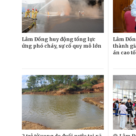
Lâm Đồng huy động tổng lực
Lâm Đồn
ứng phó cháy, sự cố quy mô lớn
thành gi
án cao t
2 trẻ tử vong do đuối nước tại xã
Lâm Đồ