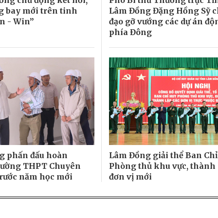
 bay mới trên tinh
Lâm Đồng Đặng Hồng Sỹ c
n - Win”
đạo gỡ vướng các dự án độ
phía Đông
g phấn đấu hoàn
Lâm Đồng giải thể Ban Chỉ
rường THPT Chuyên
Phòng thủ khu vực, thành 
trước năm học mới
đơn vị mới