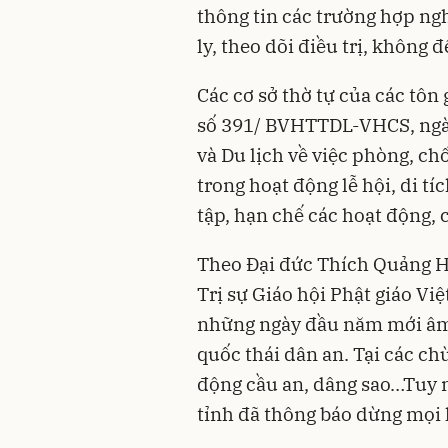
thông tin các trường hợp ng
ly, theo dõi điều trị, không đ
Các cơ sở thờ tự của các tôn
số 391/ BVHTTDL-VHCS, ngà
và Du lịch về việc phòng, c
trong hoạt động lễ hội, di tí
tập, hạn chế các hoạt động, 
Theo Đại đức Thích Quảng H
Trị sự Giáo hội Phật giáo Vi
những ngày đầu năm mới âm 
quốc thái dân an. Tại các ch
động cầu an, dâng sao…Tuy n
tỉnh đã thông báo dừng mọi 