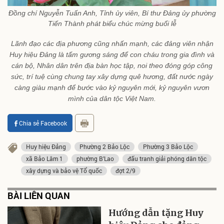
Đồng chí Nguyễn Tuấn Anh, Tỉnh ủy viên, Bí thư Đảng ủy phường
Tiến Thành phát biểu chúc mừng buổi lễ
Lãnh đạo các địa phương cũng nhấn mạnh, các đảng viên nhận
Huy hiệu Đảng là tấm gương sáng để con cháu trong gia đình và
cán bộ, Nhân dân trên địa bàn học tập, noi theo đóng góp công
sức, trí tuệ cùng chung tay xây dựng quê hương, đất nước ngày
càng giàu mạnh để bước vào kỷ nguyên mới, kỷ nguyên vươn
mình của dân tộc Việt Nam.
Chia sẻ Facebook
Huy hiệu Đảng
Phường 2 Bảo Lộc
Phường 3 Bảo Lộc
xã Bảo Lâm 1
phường B’Lao
đấu tranh giải phóng dân tộc
xây dựng và bảo vệ Tổ quốc
đợt 2/9
BÀI LIÊN QUAN
Hướng dẫn tặng Huy