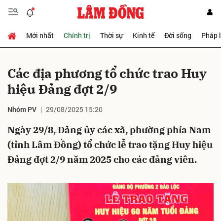
Mới nhất
Chính trị
Thời sự
Kinh tế
Đời sống
Pháp 
Gửi bình luận
Các địa phương tổ chức trao Huy
hiệu Đảng đợt 2/9
Nhóm PV
29/08/2025 15:20
Ngày 29/8, Đảng ủy các xã, phường phía Nam
(tỉnh Lâm Đồng) tổ chức lễ trao tặng Huy hiệu
Hủy
Gửi
Đảng đợt 2/9 năm 2025 cho các đảng viên.