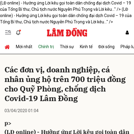
(LĐ online) - Hưởng ứng Lời kêu gọi toàn dân chống đại dịch Covid – 19
của Tổng Bí thư, Chủ tịch nước Nguyễn Phú Trọng và Lời kêu..." />
(LĐ
online) - Hưởng ứng Lời kêu gọi toàn dân chống đại dịch Covid – 19 của
Tổng Bí thư, Chủ tịch nước Nguyễn Phú Trọng và Lời kêu..." />
Gửi bình luận
Mới nhất
Chính trị
Thời sự
Kinh tế
Đời sống
Pháp l
Các đơn vị, doanh nghiệp, cá
nhân ủng hộ trên 700 triệu đồng
cho Quỹ Phòng, chống dịch
Hủy
Gửi
Covid-19 Lâm Đồng
03/04/2020 01:04
p>
(LĐ online) - Hưởng ứng Lời kêu gọi toàn dân