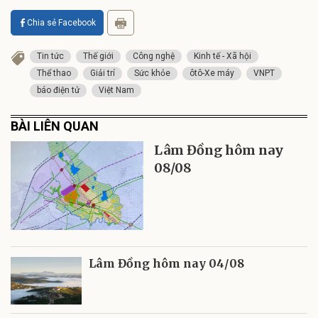
Chia sẻ Facebook
Tin tức
Thế giới
Công nghệ
Kinh tế - Xã hội
Thể thao
Giải trí
Sức khỏe
ôtô-Xe máy
VNPT
báo điện tử
Việt Nam
BÀI LIÊN QUAN
Lâm Đồng hôm nay
08/08
Lâm Đồng hôm nay 04/08