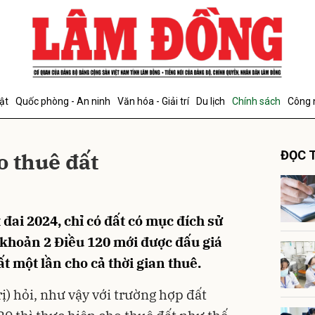
bình luận
ật
Quốc phòng - An ninh
Văn hóa - Giải trí
Du lịch
Chính sách
Công 
o thuê đất
ĐỌC T
đai 2024, chỉ có đất có mục đích sử
Hủy
G
 khoản 2 Điều 120 mới được đấu giá
ất một lần cho cả thời gian thuê.
 hỏi, như vậy với trường hợp đất