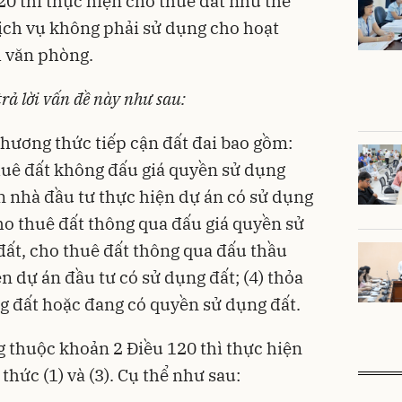
0 thì thực hiện cho thuê đất như thế
ịch vụ không phải sử dụng cho hoạt
h văn phòng.
rả lời vấn đề này như sau:
hương thức tiếp cận đất đai bao gồm:
thuê đất không đấu giá quyền sử dụng
n nhà đầu tư thực hiện dự án có sử dụng
cho thuê đất thông qua đấu giá quyền sử
đất, cho thuê đất thông qua đấu thầu
n dự án đầu tư có sử dụng đất; (4) thỏa
g đất hoặc đang có quyền sử dụng đất.
g thuộc khoản 2 Điều 120 thì thực hiện
hức (1) và (3). Cụ thể như sau: