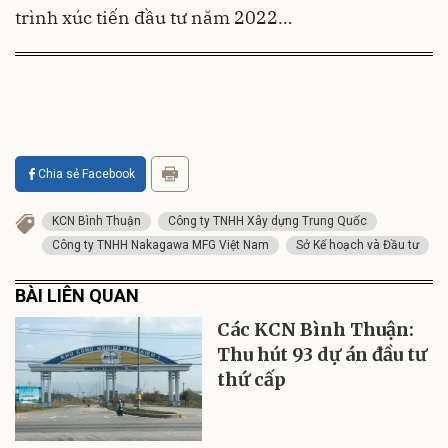
trình xúc tiến đầu tư năm 2022…
Chia sẻ Facebook
KCN Bình Thuận
Công ty TNHH Xây dựng Trung Quốc
Công ty TNHH Nakagawa MFG Việt Nam
Sở Kế hoạch và Đầu tư
BÀI LIÊN QUAN
Các KCN Bình Thuận:
Thu hút 93 dự án đầu tư
thứ cấp