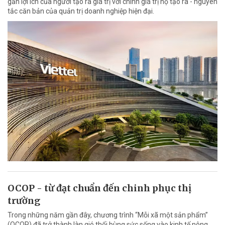
gắn lợi ích của người tạo ra giá trị với chính giá trị họ tạo ra - nguyên
tắc căn bản của quản trị doanh nghiệp hiện đại.
OCOP - từ đạt chuẩn đến chinh phục thị
trường
Trong những năm gần đây, chương trình “Mỗi xã một sản phẩm”
(OCOP) đã trở thành làn gió thổi bùng sức sống vào kinh tế nông