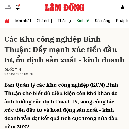
Mới nhất
Chính trị
Thời sự
Kinh tế
Đời sống
Pháp l
Gửi bình luận
Các Khu công nghiệp Bình
Thuận: Đẩy mạnh xúc tiến đầu
tư, ổn định sản xuất - kinh doanh
QUỐC TÍN
06/06/2022 05:20
Ban Quản lý các Khu công nghiệp (KCN) Bình
Hủy
Gửi
Thuận cho biết dù điều kiện còn khó khăn do
ảnh hưởng của dịch Covid-19, song công tác
xúc tiến đầu tư và hoạt động sản xuất - kinh
doanh vẫn đạt kết quả tích cực trong nửa đầu
năm 2022…