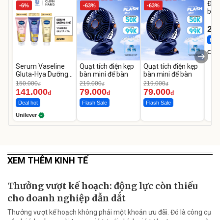
Đai 
-6%
-63%
-63%
bé 
1-9 
22
Hot 
Cecil
Serum Vaseline
Quạt tích điện kẹp
Quạt tích điện kẹp
Gluta-Hya Dưỡng
bàn mini để bàn
bàn mini để bàn
Da Sáng Mịn Sau 7
150.000
219.000
219.000
đ
đ
đ
Ngày
141.000
79.000
79.000
đ
đ
đ
Deal hot
Flash Sale
Flash Sale
Unilever
XEM THÊM KINH TẾ
Thưởng vượt kế hoạch: động lực còn thiếu
cho doanh nghiệp dẫn dắt
Thưởng vượt kế hoạch không phải một khoản ưu đãi. Đó là công cụ