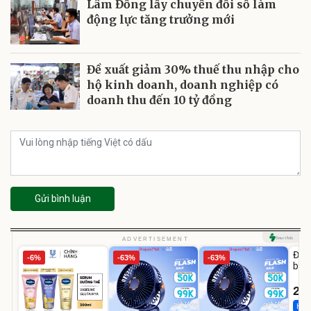
Lâm Đồng lấy chuyển đổi số làm
động lực tăng trưởng mới
Đề xuất giảm 30% thuế thu nhập cho
hộ kinh doanh, doanh nghiệp có
doanh thu đến 10 tỷ đồng
Gửi bình luận
U
ADVERTISEMENT
Đai 
-6%
-63%
-63%
bé 
1-9 
22
Hot 