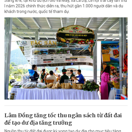
Sáng 8/8, tại Khu du lịch Gió và Mây, xã La Dạ, Lễ hội trái cây lần thứ
I năm 2026 chính thức diễn ra, thu hút gần 1.000 người dân và du
khách trong nước, quốc tế tham dự.
Lâm Đồng tăng tốc thu ngân sách từ đất đai
để tạo dư địa tăng trưởng
Nguồn thu từ đất đai được kỳ vọng tạo dư địa cho mục tiêu tăng