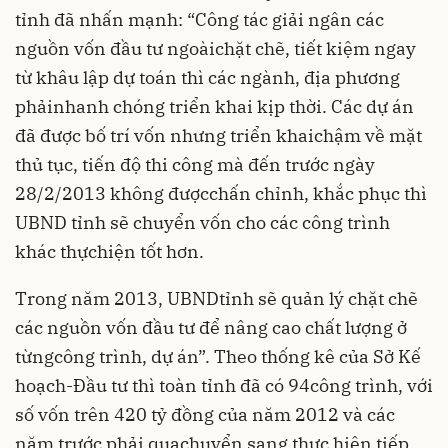
tỉnh đã nhấn mạnh: “Công tác giải ngân các
nguồn vốn đầu tư ngoàichặt chẽ, tiết kiệm ngay
từ khâu lập dự toán thì các ngành, địa phương
phảinhanh chóng triển khai kịp thời. Các dự án
đã được bố trí vốn nhưng triển khaichậm về mặt
thủ tục, tiến độ thi công mà đến trước ngày
28/2/2013 không đượcchấn chỉnh, khắc phục thì
UBND tỉnh sẽ chuyển vốn cho các công trình
khác thựchiện tốt hơn.
Trong năm 2013, UBNDtỉnh sẽ quản lý chặt chẽ
các nguồn vốn đầu tư để nâng cao chất lượng ở
từngcông trình, dự án”. Theo thống kê của Sở Kế
hoạch-Ðầu tư thì toàn tỉnh đã có 94công trình, với
số vốn trên 420 tỷ đồng của năm 2012 và các
năm trước phải quachuyển sang thực hiện tiếp