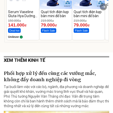
Cecil
Serum Vaseline
Quạt tích điện kẹp
Quạt tích điện kẹp
Gluta-Hya Dưỡng
bàn mini để bàn
bàn mini để bàn
Da Sáng Mịn Sau 7
150.000
219.000
219.000
đ
đ
đ
Ngày
141.000
79.000
79.000
đ
đ
đ
Deal hot
Flash Sale
Flash Sale
Unilever
XEM THÊM KINH TẾ
Phối hợp xử lý đến cùng các vướng mắc,
không đẩy doanh nghiệp đi vòng
Tại buổi làm việc với các bộ, ngành, địa phương và doanh nghiệp để
giải quyết khó khăn, vướng mắc trong lĩnh vực thuế và hải quan,
Phó Thủ tướng Nguyễn Văn Thắng chỉ đạo: Vấn đề trọng tâm
không còn chỉ là ban hành thêm chính sách mà là bảo đảm thực thi
thống nhất và xử lý đến cùng tất cả những vướng mắc.