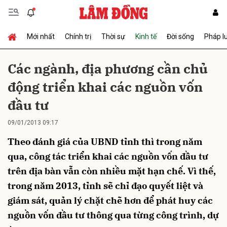
Mới nhất
Chính trị
Thời sự
Kinh tế
Đời sống
Pháp l
Gửi bình luận
Các ngành, địa phương cần chủ
động triển khai các nguồn vốn
đầu tư
09/01/2013 09:17
Theo đánh giá của UBND tỉnh thì trong năm
Hủy
Gửi
qua, công tác triển khai các nguồn vốn đầu tư
trên địa bàn vẫn còn nhiều mặt hạn chế. Vì thế,
trong năm 2013, tỉnh sẽ chỉ đạo quyết liệt và
giám sát, quản lý chặt chẽ hơn để phát huy các
nguồn vốn đầu tư thông qua từng công trình, dự