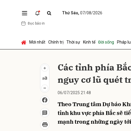
Thứ Sáu,
07/08/2026
Đọc báo in
Gửi 
Mới nhất
Chính trị
Thời sự
Kinh tế
Đời sống
Pháp lu
Các tỉnh phía Bắc
nguy cơ lũ quét 
06/07/2025 21:48
Theo Trung tâm Dự báo Khí 
tỉnh khu vực phía Bắc sẽ ti
mạnh trong những ngày tới