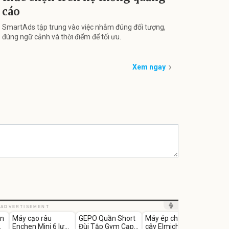
cáo
SmartAds tập trung vào việc nhắm đúng đối tượng,
đúng ngữ cảnh và thời điểm để tối ưu.
Xem ngay
Unmute
Unmute
Unmute
Unm
ADVERTISEMENT
in
Máy cạo râu
GEPO Quần Short
Máy ép chậm trái
Máy 
-62%
-53%
-28%
Enchen Mini 6 lưỡi
Đùi Tập Gym Cạp
cây Elmich JEE
tay x