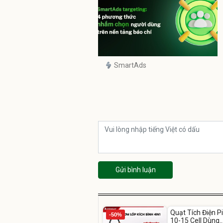
SmartAds
Gửi bình luận
Unmute
Quạt Tích Điện P
-50%
-54%
10-15 Cell Dùng