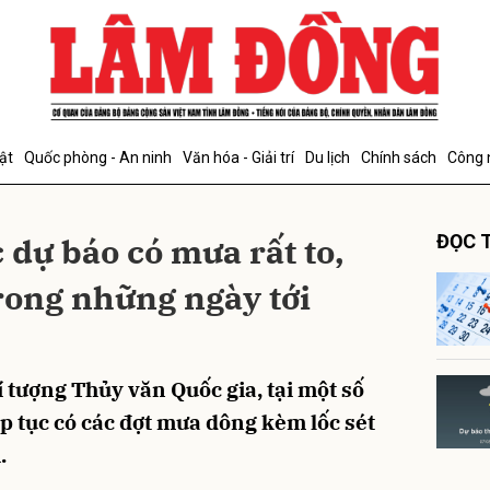
bình luận
ật
Quốc phòng - An ninh
Văn hóa - Giải trí
Du lịch
Chính sách
Công 
 dự báo có mưa rất to,
ĐỌC T
trong những ngày tới
Hủy
G
tượng Thủy văn Quốc gia, tại một số
ếp tục có các đợt mưa dông kèm lốc sét
.