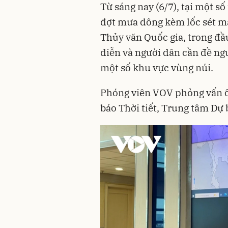
Từ sáng nay (6/7), tại một s
đợt mưa dông kèm lốc sét m
Thủy văn Quốc gia, trong đầu
diễn và người dân cần đề ngu
một số khu vực vùng núi.
Phóng viên VOV phỏng vấn 
báo Thời tiết, Trung tâm Dự 