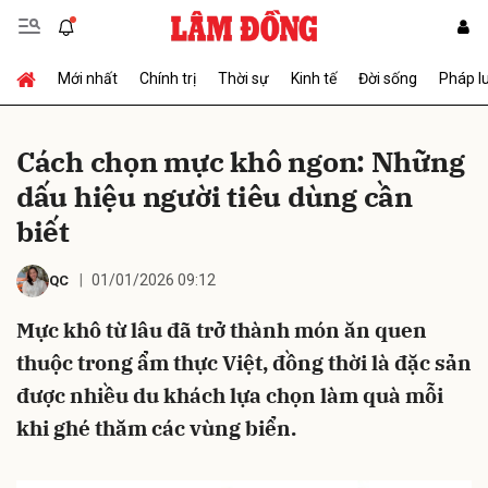
Mới nhất
Chính trị
Thời sự
Kinh tế
Đời sống
Pháp l
Gửi bình luận
Cách chọn mực khô ngon: Những
dấu hiệu người tiêu dùng cần
biết
01/01/2026 09:12
QC
Mực khô từ lâu đã trở thành món ăn quen
Hủy
Gửi
thuộc trong ẩm thực Việt, đồng thời là đặc sản
được nhiều du khách lựa chọn làm quà mỗi
khi ghé thăm các vùng biển.