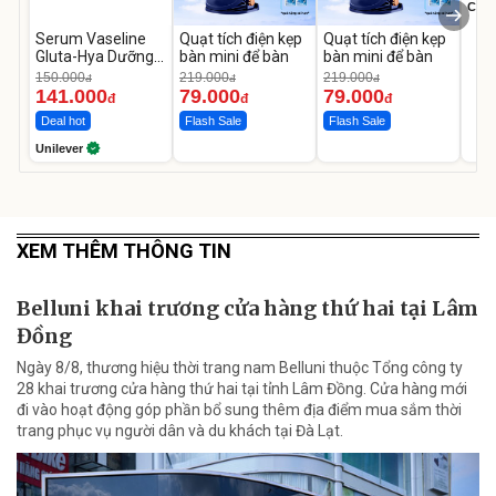
Cecil
Serum Vaseline
Quạt tích điện kẹp
Quạt tích điện kẹp
Gluta-Hya Dưỡng
bàn mini để bàn
bàn mini để bàn
Da Sáng Mịn Sau 7
150.000
219.000
219.000
đ
đ
đ
Ngày
141.000
79.000
79.000
đ
đ
đ
Deal hot
Flash Sale
Flash Sale
Unilever
XEM THÊM THÔNG TIN
Belluni khai trương cửa hàng thứ hai tại Lâm
Đồng
Ngày 8/8, thương hiệu thời trang nam Belluni thuộc Tổng công ty
28 khai trương cửa hàng thứ hai tại tỉnh Lâm Đồng. Cửa hàng mới
đi vào hoạt động góp phần bổ sung thêm địa điểm mua sắm thời
trang phục vụ người dân và du khách tại Đà Lạt.