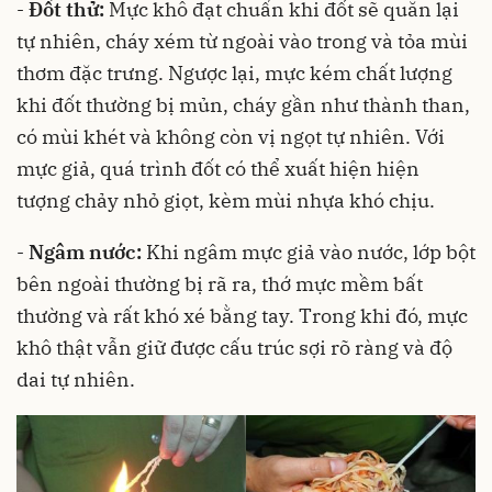
-
Đốt thử:
Mực khô đạt chuẩn khi đốt sẽ quăn lại
tự nhiên, cháy xém từ ngoài vào trong và tỏa mùi
thơm đặc trưng. Ngược lại, mực kém chất lượng
khi đốt thường bị mủn, cháy gần như thành than,
có mùi khét và không còn vị ngọt tự nhiên. Với
mực giả, quá trình đốt có thể xuất hiện hiện
tượng chảy nhỏ giọt, kèm mùi nhựa khó chịu.
-
Ngâm nước:
Khi ngâm mực giả vào nước, lớp bột
bên ngoài thường bị rã ra, thớ mực mềm bất
thường và rất khó xé bằng tay. Trong khi đó, mực
khô thật vẫn giữ được cấu trúc sợi rõ ràng và độ
dai tự nhiên.