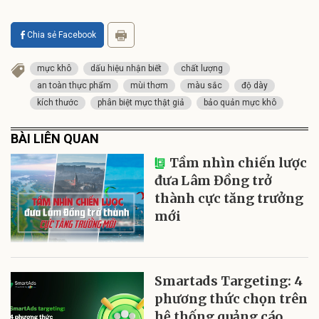
Chia sẻ Facebook
mực khô
dấu hiệu nhận biết
chất lượng
an toàn thực phẩm
mùi thơm
màu sắc
độ dày
kích thước
phân biệt mực thật giả
bảo quản mực khô
BÀI LIÊN QUAN
Tầm nhìn chiến lược
đưa Lâm Đồng trở
thành cực tăng trưởng
mới
Smartads Targeting: 4
phương thức chọn trên
hệ thống quảng cáo