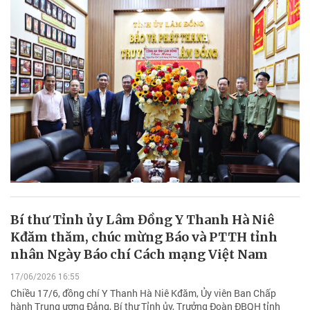
Bí thư Tỉnh ủy Lâm Đồng Y Thanh Hà Niê
Kđăm thăm, chúc mừng Báo và PTTH tỉnh
nhân Ngày Báo chí Cách mạng Việt Nam
17/06/2026 16:55
Chiều 17/6, đồng chí Y Thanh Hà Niê Kđăm, Ủy viên Ban Chấp
hành Trung ương Đảng, Bí thư Tỉnh ủy, Trưởng Đoàn ĐBQH tỉnh