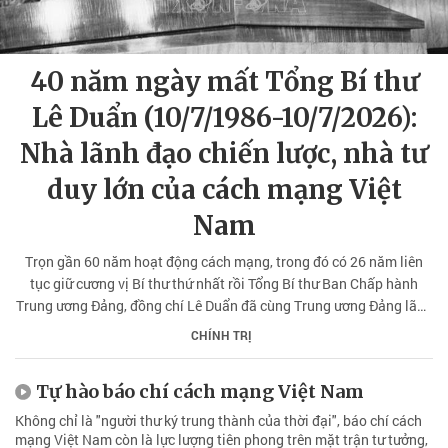
40 năm ngày mất Tổng Bí thư
Lê Duẩn (10/7/1986-10/7/2026):
Nhà lãnh đạo chiến lược, nhà tư
duy lớn của cách mạng Việt
Nam
Trọn gần 60 năm hoạt động cách mạng, trong đó có 26 năm liên
tục giữ cương vị Bí thư thứ nhất rồi Tổng Bí thư Ban Chấp hành
Trung ương Đảng, đồng chí Lê Duẩn đã cùng Trung ương Đảng lãnh
đạo dân tộc vượt qua những thử thách cam go nhất của thế kỷ XX,
CHÍNH TRỊ
đưa cuộc kháng chiến chống Mỹ, cứu nước đến thắng lợi hoàn toàn,
đặt nền móng cho sự nghiệp xây dựng chủ nghĩa xã hội.
Tự hào báo chí cách mạng Việt Nam
Không chỉ là "người thư ký trung thành của thời đại", báo chí cách
mạng Việt Nam còn là lực lượng tiên phong trên mặt trận tư tưởng,