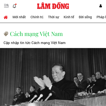
Mới nhất
Chính trị
Thời sự
Kinh tế
Đời sống
Pháp 
Cách mạng Việt Nam
Cập nhập tin tức Cách mạng Việt Nam