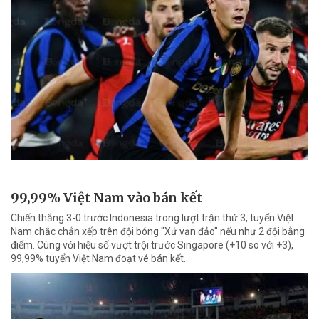
99,99% Việt Nam vào bán kết
Chiến thắng 3-0 trước Indonesia trong lượt trận thứ 3, tuyển Việt
Nam chắc chắn xếp trên đội bóng "Xứ vạn đảo" nếu như 2 đội bằng
điểm. Cùng với hiệu số vượt trội trước Singapore (+10 so với +3),
99,99% tuyển Việt Nam đoạt vé bán kết.