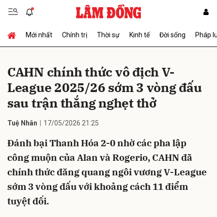
Mới nhất
Chính trị
Thời sự
Kinh tế
Đời sống
Pháp l
Gửi bình luận
CAHN chính thức vô địch V-
League 2025/26 sớm 3 vòng đấu
sau trận thắng nghẹt thở
Tuệ Nhân
17/05/2026 21:25
Đánh bại Thanh Hóa 2-0 nhờ các pha lập
Hủy
Gửi
công muộn của Alan và Rogerio, CAHN đã
chính thức đăng quang ngôi vương V-League
sớm 3 vòng đấu với khoảng cách 11 điểm
tuyệt đối.