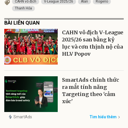
CAHN vô địch
V-League 2025/26
Alan
Rogerio
Thanh Hóa
BÀI LIÊN QUAN
CAHN vô địch V-League
2025/26 san bằng kỷ
lục và cơn thịnh nộ của
HLV Popov
SmartAds chính thức
ra mắt tính năng
Targeting theo 'cảm
xúc'
SmartAds
Tìm hiểu thêm