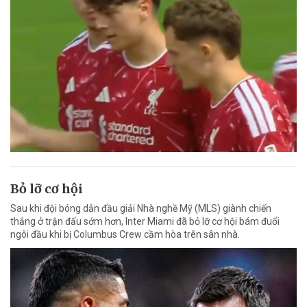
Bỏ lỡ cơ hội
Sau khi đội bóng dẫn đầu giải Nhà nghề Mỹ (MLS) giành chiến
thắng ở trận đấu sớm hơn, Inter Miami đã bỏ lỡ cơ hội bám đuổi
ngôi đầu khi bị Columbus Crew cầm hòa trên sân nhà.