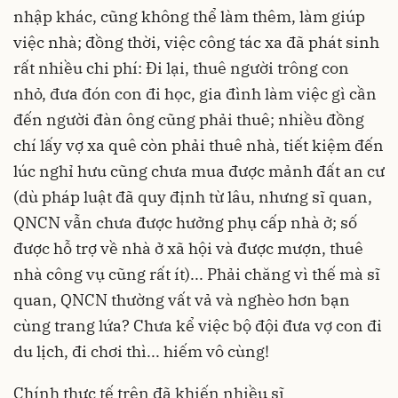
nhập khác, cũng không thể làm thêm, làm giúp
việc nhà; đồng thời, việc công tác xa đã phát sinh
rất nhiều chi phí: Đi lại, thuê người trông con
nhỏ, đưa đón con đi học, gia đình làm việc gì cần
đến người đàn ông cũng phải thuê; nhiều đồng
chí lấy vợ xa quê còn phải thuê nhà, tiết kiệm đến
lúc nghỉ hưu cũng chưa mua được mảnh đất an cư
(dù pháp luật đã quy định từ lâu, nhưng sĩ quan,
QNCN vẫn chưa được hưởng phụ cấp nhà ở; số
được hỗ trợ về nhà ở xã hội và được mượn, thuê
nhà công vụ cũng rất ít)... Phải chăng vì thế mà sĩ
quan, QNCN thường vất vả và nghèo hơn bạn
cùng trang lứa? Chưa kể việc bộ đội đưa vợ con đi
du lịch, đi chơi thì... hiếm vô cùng!
Chính thực tế trên đã khiến nhiều sĩ