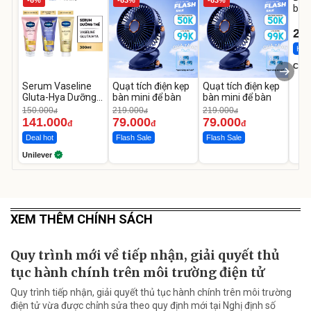
bé 
1-9 
22
Hot 
Cecil
Serum Vaseline
Quạt tích điện kẹp
Quạt tích điện kẹp
Gluta-Hya Dưỡng
bàn mini để bàn
bàn mini để bàn
Da Sáng Mịn Sau 7
150.000
219.000
219.000
đ
đ
đ
Ngày
141.000
79.000
79.000
đ
đ
đ
Deal hot
Flash Sale
Flash Sale
Unilever
XEM THÊM CHÍNH SÁCH
Quy trình mới về tiếp nhận, giải quyết thủ
tục hành chính trên môi trường điện tử
Quy trình tiếp nhận, giải quyết thủ tục hành chính trên môi trường
điện tử vừa được chỉnh sửa theo quy định mới tại Nghị định số