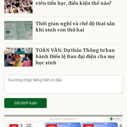
viên tiểu học, điều kiện thế nào?
Thời gian nghỉ và chế độ thai sản
khi sinh con thứ hai
TOÀN VĂN: Dự thảo Thông tư ban
hành Điều lệ Ban đại diện cha mẹ
học sinh
Gửi bình luận
U
ADVERTISEMENT
Đai 
-6%
-63%
-63%