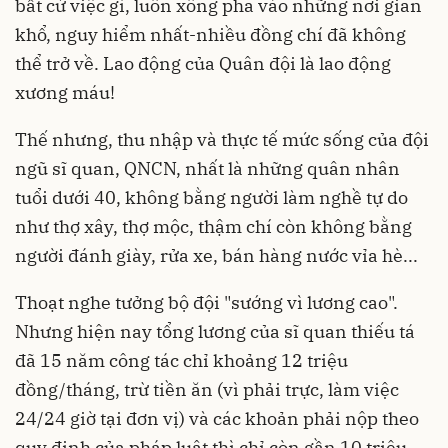
bất cứ việc gì, luôn xông pha vào những nơi gian
khổ, nguy hiểm nhất-nhiều đồng chí đã không
thể trở về. Lao động của Quân đội là lao động
xương máu!
Thế nhưng, thu nhập và thực tế mức sống của đội
ngũ sĩ quan, QNCN, nhất là những quân nhân
tuổi dưới 40, không bằng người làm nghề tự do
như thợ xây, thợ mộc, thậm chí còn không bằng
người đánh giày, rửa xe, bán hàng nước vỉa hè...
Thoạt nghe tưởng bộ đội "sướng vì lương cao".
Nhưng hiện nay tổng lương của sĩ quan thiếu tá
đã 15 năm công tác chỉ khoảng 12 triệu
đồng/tháng, trừ tiền ăn (vì phải trực, làm việc
24/24 giờ tại đơn vị) và các khoản phải nộp theo
quy định của pháp luật thì chỉ còn gần 10 triệu