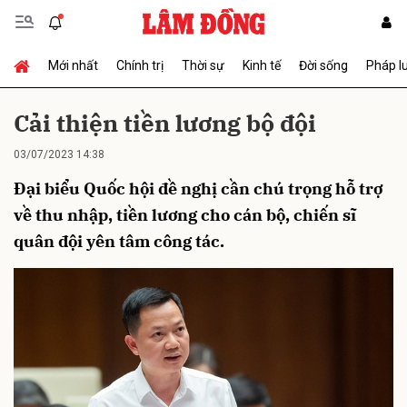
Mới nhất
Chính trị
Thời sự
Kinh tế
Đời sống
Pháp l
Gửi bình luận
Cải thiện tiền lương bộ đội
03/07/2023 14:38
Đại biểu Quốc hội đề nghị cần chú trọng hỗ trợ
về thu nhập, tiền lương cho cán bộ, chiến sĩ
quân đội yên tâm công tác.
Hủy
Gửi